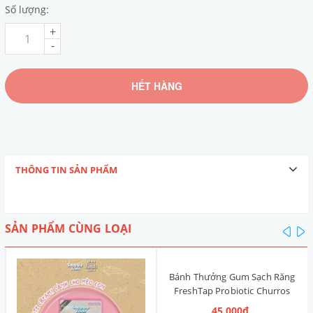
Số lượng:
+
-
HẾT HÀNG
THÔNG TIN SẢN PHẨM
SẢN PHẨM CÙNG LOẠI
pre
n
Bánh Thưởng Gum Sạch Răng
FreshTap Probiotic Churros
Hàn Quốc 36g [4 Vị]
45.000₫