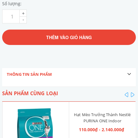
Số lượng:
+
-
THÊM VÀO GIỎ HÀNG
THÔNG TIN SẢN PHẨM
SẢN PHẨM CÙNG LOẠI
pre
n
Hạt Mèo Trưởng Thành Nestlé
PURINA ONE Indoor
Advantage [Vị Gà]
110.000₫ - 2.140.000₫