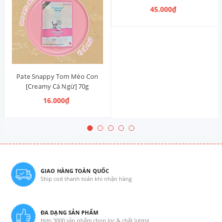
Hàn Quốc 36g [4 Vị]
45.000₫
Pate Snappy Tom Mèo Con
[Creamy Cá Ngừ] 70g
16.000₫
GIAO HÀNG TOÀN QUỐC
Ship cod thanh toán khi nhận hàng
ĐA DẠNG SẢN PHẨM
Hơn 3000 sản phẩm chọn lọc & chất lượng