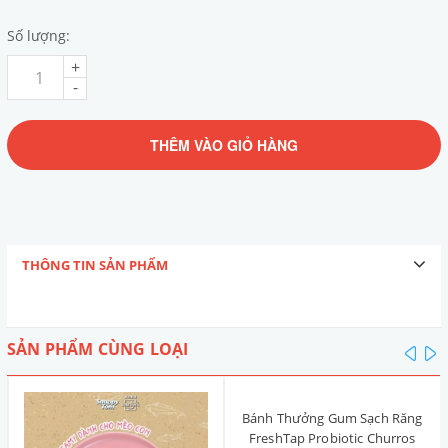
Số lượng:
+
-
THÊM VÀO GIỎ HÀNG
THÔNG TIN SẢN PHẨM
SẢN PHẨM CÙNG LOẠI
pre
n
Bánh Thưởng Gum Sạch Răng
FreshTap Probiotic Churros