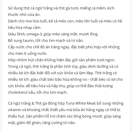
Sử dụng thịt cá ngừ trắng và thịt gà tươi, miếng cá mềm, kích
thước nhỏ vừa ăn.
Dành cho mọi lứa tuổi, kể cả mèo con, mèo lớn tuổi và mèo có hệ
tiêu hóa nhạy cảm.
Giàu DHA, omega-3, giúp mèo sáng mắt, mượt lông.
Bổ sung taurin, tốt cho tim mạch và trí não.
Cấp nước cho chế độ ăn hằng ngày, đặc biệt phù hợp với những
chú mèo ít uống nước.
Hộp nhôm hút chân không hiện đại, giữ sản phẩm tươi ngon.
Trong cá ngừ, thịt trắng là phần tinh túy, giàu dinh dưỡng và có
nhiều lợi ích đặc biệt đối với sức khỏe và làm đẹp. Thịt
trắng có
nhiều lợi ích: giàu chất béo bão hòa không no - chất béo có lợi cho
sức khỏe, dễ tiêu hóa và hấp thu, giúp cơ thể đào thải lượng
cholesterol xấu, tốt cho tim mạch.
Cá ngừ trắng & Thịt gà đóng hộp Tuna
White
Meat bổ sung những
vitamin và khoáng chất thiết yếu mà bữa ăn hằng ngày có thể bị
thiếu hụt. Sản phẩm hỗ trợ chăm sóc lông bóng mượt, giúp sáng
mắt, giảm đổ ghèn, tăng cường trí não.