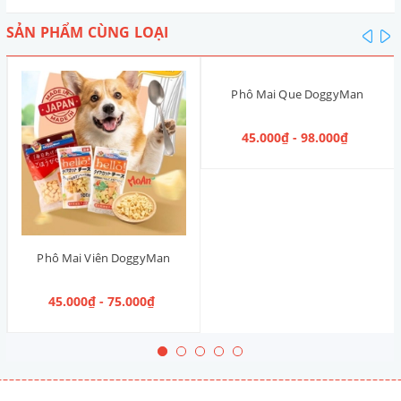
SẢN PHẨM CÙNG LOẠI
pre
n
Phô Mai Que DoggyMan
45.000₫ - 98.000₫
Phô Mai Viên DoggyMan
45.000₫ - 75.000₫