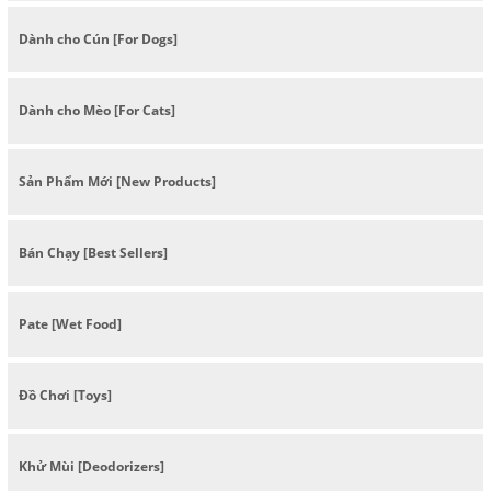
Dành cho Cún [For Dogs]
Dành cho Mèo [For Cats]
Sản Phẩm Mới [New Products]
Bán Chạy [Best Sellers]
Pate [Wet Food]
Đồ Chơi [Toys]
Khử Mùi [Deodorizers]