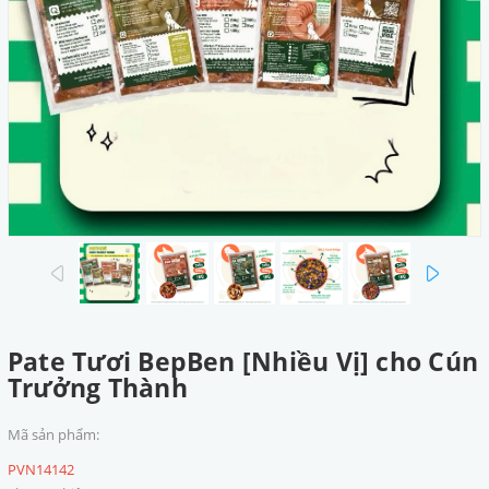
prev
next
Pate Tươi BepBen [Nhiều Vị] cho Cún
Trưởng Thành
Mã sản phẩm:
PVN14142