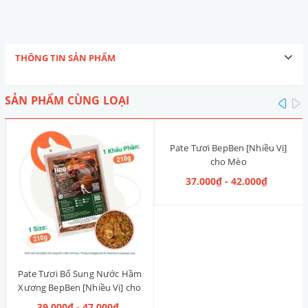
THÔNG TIN SẢN PHẨM
SẢN PHẨM CÙNG LOẠI
pre
n
Pate Tươi BepBen [Nhiều Vị]
cho Mèo
37.000₫ - 42.000₫
Pate Tươi Bổ Sung Nước Hầm
Xương BepBen [Nhiều Vị] cho
Cún
39.000₫ - 47.000₫