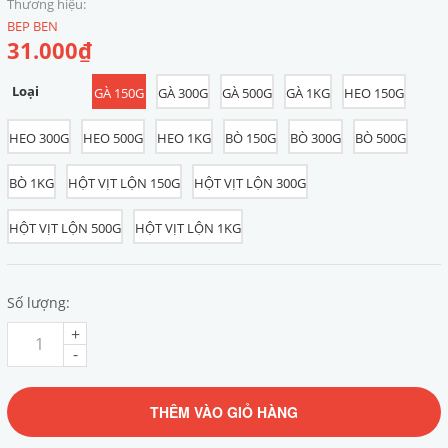
Thương hiệu:
BEP BEN
31.000₫
Loại
GÀ 150G
GÀ 300G
GÀ 500G
GÀ 1KG
HEO 150G
HEO 300G
HEO 500G
HEO 1KG
BÒ 150G
BÒ 300G
BÒ 500G
BÒ 1KG
HỘT VỊT LỘN 150G
HỘT VỊT LỘN 300G
HỘT VỊT LỘN 500G
HỘT VỊT LỘN 1KG
Số lượng:
+
-
THÊM VÀO GIỎ HÀNG