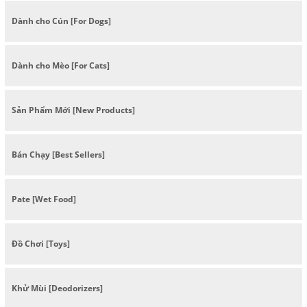
Dành cho Cún [For Dogs]
Dành cho Mèo [For Cats]
Sản Phẩm Mới [New Products]
Bán Chạy [Best Sellers]
Pate [Wet Food]
Đồ Chơi [Toys]
Khử Mùi [Deodorizers]