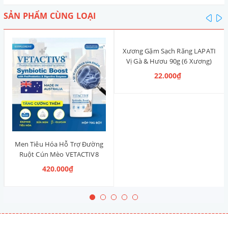
SẢN PHẨM CÙNG LOẠI
pre
n
Xương Gặm Sạch Răng LAPATI
Vị Gà & Hươu 90g (6 Xương)
22.000₫
Men Tiêu Hóa Hỗ Trợ Đường
Ruột Cún Mèo VETACTIV8
Synbiotic Boost Úc 70g
420.000₫