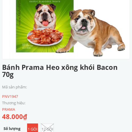
Bánh Prama Heo xông khói Bacon
70g
Mã sản phẩm:
PNV1947
Thương hiệu:
PRAMA
48.000₫
Số lượng
1 GÓI
12 GÓI