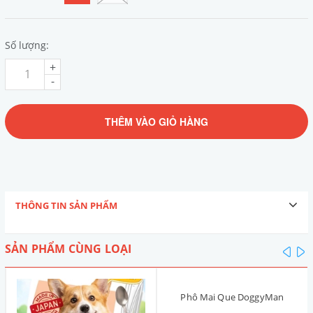
Số lượng:
+
-
THÊM VÀO GIỎ HÀNG
THÔNG TIN SẢN PHẨM
SẢN PHẨM CÙNG LOẠI
pre
n
Phô Mai Que DoggyMan