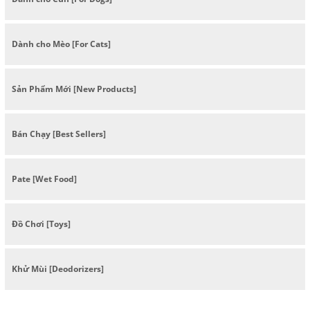
Dành cho Mèo [For Cats]
Sản Phẩm Mới [New Products]
Bán Chạy [Best Sellers]
Pate [Wet Food]
Đồ Chơi [Toys]
Khử Mùi [Deodorizers]