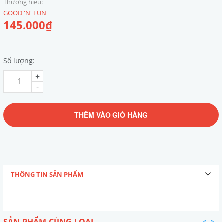
Thương hiệu:
GOOD 'N' FUN
145.000₫
Số lượng:
+
-
THÊM VÀO GIỎ HÀNG
THÔNG TIN SẢN PHẨM
SẢN PHẨM CÙNG LOẠI
pre
n