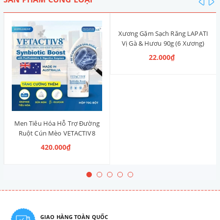
Xương Gặm Sạch Răng LAPATI
Vị Gà & Hươu 90g (6 Xương)
22.000₫
Men Tiêu Hóa Hỗ Trợ Đường
Ruột Cún Mèo VETACTIV8
Synbiotic Boost Úc 70g
420.000₫
GIAO HÀNG TOÀN QUỐC