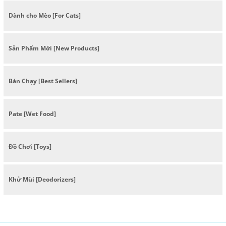
Dành cho Mèo [For Cats]
Sản Phẩm Mới [New Products]
Bán Chạy [Best Sellers]
Pate [Wet Food]
Đồ Chơi [Toys]
Khử Mùi [Deodorizers]