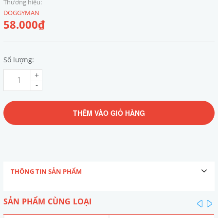
Thương hiệu:
DOGGYMAN
58.000₫
Số lượng:
+
-
THÊM VÀO GIỎ HÀNG
THÔNG TIN SẢN PHẨM
SẢN PHẨM CÙNG LOẠI
pre
n