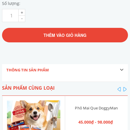
Số lượng:
+
-
THÊM VÀO GIỎ HÀNG
THÔNG TIN SẢN PHẨM
SẢN PHẨM CÙNG LOẠI
pre
n
Phô Mai Que DoggyMan
45.000₫ - 98.000₫