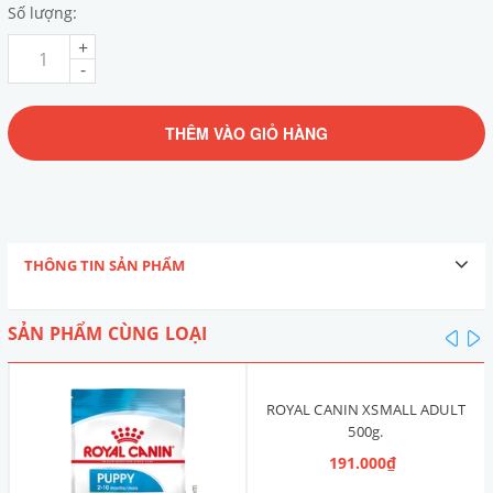
Số lượng:
+
-
THÊM VÀO GIỎ HÀNG
THÔNG TIN SẢN PHẨM
SẢN PHẨM CÙNG LOẠI
pre
n
ROYAL CANIN XSMALL ADULT
500g.
191.000₫