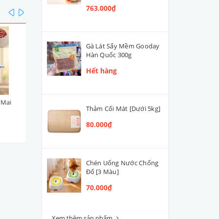
763.000₫
prev
next
Gà Lát Sấy Mềm Gooday
Hàn Quốc 300g
Hết hàng
 Mai
Viên Topping Gà Phô Mai
Viên Topping Gà & Rau C
Thảm Cối Mát [Dưới 5kg]
DoggyMan 100g
DoggyMan 100g
80.000₫
45.000₫
45.000₫
Chén Uống Nước Chống
Đổ [3 Màu]
70.000₫
Xem thêm sản phẩm