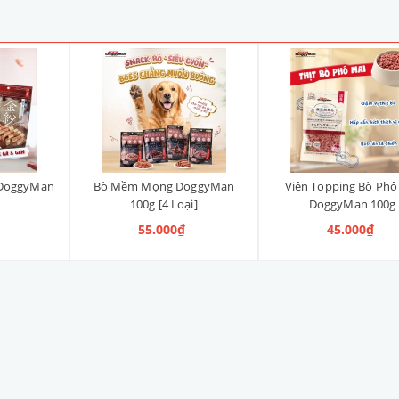
 DoggyMan
Bò Mềm Mọng DoggyMan
Viên Topping Bò Phô
100g [4 Loại]
DoggyMan 100g
55.000₫
45.000₫