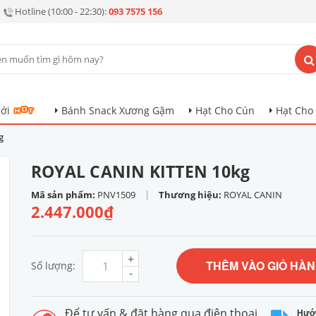
Hotline (10:00 - 22:30):
093 7575 156
ới
Bánh Snack Xương Gặm
Hạt Cho Cún
Hạt Cho
g
ROYAL CANIN KITTEN 10kg
|
Mã sản phẩm:
PNV1509
Thương hiệu:
ROYAL CANIN
2.447.000₫
+
THÊM VÀO GIỎ HÀ
Số lượng:
-
Để tư vấn & đặt hàng qua điện thoại
Hướ