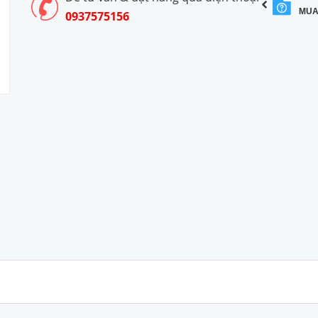
MUA
0937575156