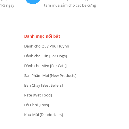
 1-3 ngày
tâm mua sắm cho các bé cưng
Danh mục nổi bật
Dành cho Quý Phụ Huynh
Dành cho Cún [For Dogs]
Dành cho Mèo [For Cats]
Sản Phẩm Mới [New Products]
Bán Chạy [Best Sellers]
Pate [Wet Food]
Đồ Chơi [Toys]
Khử Mùi [Deodorizers]