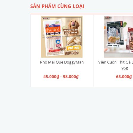
SẢN PHẨM CÙNG LOẠI
ên DoggyMan
Phô Mai Que DoggyMan
Viên Cuộn Thịt Gà
95g
 75.000₫
45.000₫ - 98.000₫
65.000₫