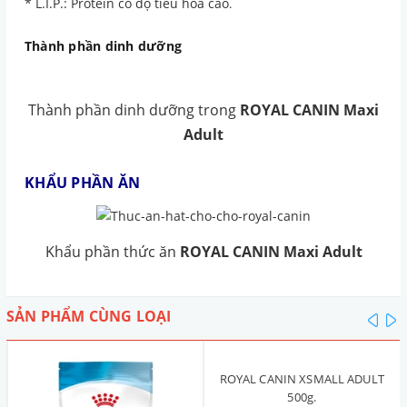
* L.I.P.: Protein có độ tiêu hóa cao
.
Thành phần dinh dưỡng
Thành phần dinh dưỡng trong
ROYAL CANIN Maxi
Adult
KHẨU PHẦN ĂN
Khẩu phần thức ăn
ROYAL CANIN Maxi Adult
SẢN PHẨM CÙNG LOẠI
pre
n
ROYAL CANIN XSMALL ADULT
500g.