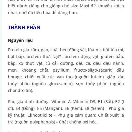
biệt dành riêng cho giống chó size Maxi để khuyến khích
nhai, nhờ đó tiêu hóa dễ dàng hơn.
THÀNH PHẦN
Nguyên liệu
Protein gia cầm, gạo, chất béo động vật, lúa mì, bột lúa mì,
bột bắp, protein thực vật*, protein động vật, gluten bắp,
bắp, xơ thực vật, củ cải đường, dầu cá, dầu đậu nành,
men, khoáng chất, psyllium, fructo-oligo-sacarit, dầu
borage, chiết xuất cúc vạn thọ (nguồn lutein), giáp xác
thủy phân (nguồn glucosamin), sụn thủy phân (nguồn
chondroitin).
Phụ gia dinh dưỡng: Vitamin A, Vitamin D3, E1 (Sắt), E2 (I
ốt), E4 (Đồng), E5 (Mangan), E6 (Kẽm), E8 (Selen) - Phụ gia
kỹ thuật: Clinoptilolite - Phụ gia cảm quan: Chiết xuất lá
trà (nguồn polyphenols) - Chất chống oxi hóa.