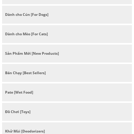
Dành cho Cún [For Dogs]
Dành cho Mèo [For Cats]
Sản Phẩm Mới [New Products]
Bán Chạy [Best Sellers]
Pate [Wet Food]
Đồ Chơi [Toys]
Khử Mùi [Deodorizers]