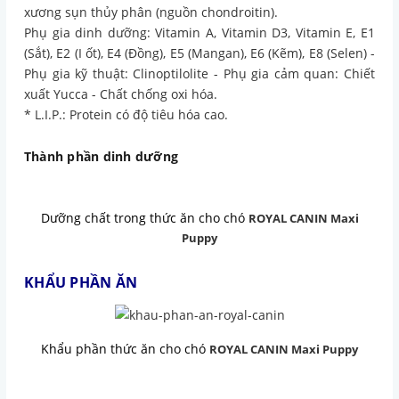
xương sụn thủy phân (nguồn chondroitin).
Phụ gia dinh dưỡng: Vitamin A, Vitamin D3, Vitamin E, E1
(Sắt), E2 (I ốt), E4 (Đồng), E5 (Mangan), E6 (Kẽm), E8 (Selen) -
Phụ gia kỹ thuật: Clinoptilolite - Phụ gia cảm quan: Chiết
xuất Yucca - Chất chống oxi hóa.
* L.I.P.: Protein có độ tiêu hóa cao.
Thành phần dinh dưỡng
Dưỡng chất trong thức ăn cho chó
ROYAL CANIN Maxi
Puppy
KHẨU PHẦN ĂN
Khẩu phần thức ăn cho chó
ROYAL CANIN Maxi Puppy