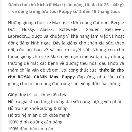
Dành cho chó kích cỡ Maxi (cân nặng tối đa từ 26 - 44kg)
và đang trong lứa tuổi Puppy từ 2 đến 15 tháng tuổi.
Những giống chó size Maxi (size lớn) dòng đại như: Becgie
Đức, Husky, Alaska, Rottweiler, Golden Retriever,
Labrador,... được ưa chuộng vì khả năng làm việc và hoạt
động đáng kinh ngạc. Đây là giống chó chăn gia súc, theo
dõi, cứu hộ, bảo vệ và hỗ trợ tuyệt vời. Những con chó
thuộc giống chó size Maxi này mạnh mẽ và tận tụy nhưng
thường dễ mắc các bệnh về đường tiêu hóa, đau khớp và
thậm chí là vấn đề về tim. Với công thức của
thức ăn cho
chó ROYAL CANIN Maxi Puppy
đáp ứng nhu cầu của
giống chó to lớn dòng đại trong suốt vòng đời của chúng.
Giúp duy trì sức khoẻ tiêu hóa
Hỗ trợ giai đoạn tăng trưởng dài với năng lượng vừa phải
Hỗ trợ sức khoẻ xương & khớp
Hỗ trợ hệ miễn dịch khỏe mạnh
100% dinh dưỡng cân bằng
100% đảm bảo an toàn