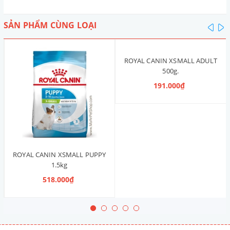
SẢN PHẨM CÙNG LOẠI
pre
n
ROYAL CANIN XSMALL ADULT
500g.
191.000₫
ROYAL CANIN XSMALL PUPPY
1.5kg
518.000₫