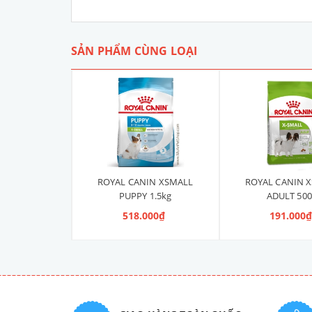
SẢN PHẨM CÙNG LOẠI
IN XSMALL
ROYAL CANIN XSMALL
ROYAL CANIN 
 500g
PUPPY 1.5kg
ADULT 500
000₫
518.000₫
191.000