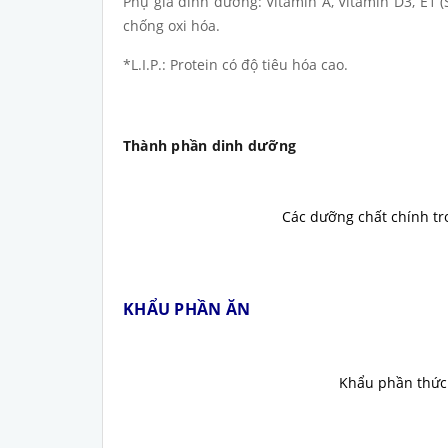
Phụ gia dinh dưỡng: Vitamin A, Vitamin D3, E1 (Sắ
chống oxi hóa.
*L.I.P.: Protein có độ tiêu hóa cao.
Thành phần dinh dưỡng
Các dưỡng chất chính tr
KHẨU PHẦN ĂN
Khẩu phần thức