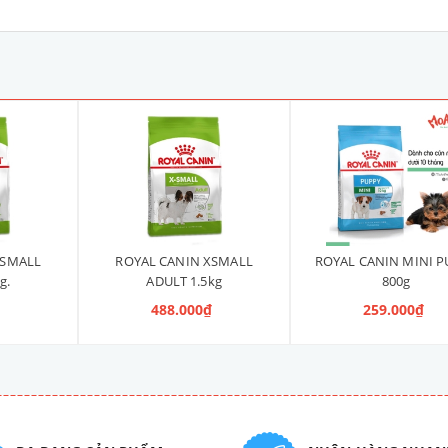
XSMALL
ROYAL CANIN XSMALL
ROYAL CANIN MINI P
g.
ADULT 1.5kg
800g
₫
488.000₫
259.000₫