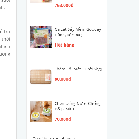
763.000₫
nh.
Gà Lát Sấy Mềm Gooday
ỗ trợ
Hàn Quốc 300g
 thời
Hết hàng
nhiên
lượng
Thảm Cối Mát [Dưới 5kg]
80.000₫
Chén Uống Nước Chống
Đổ [3 Màu]
70.000₫
Xem thêm sản phẩm