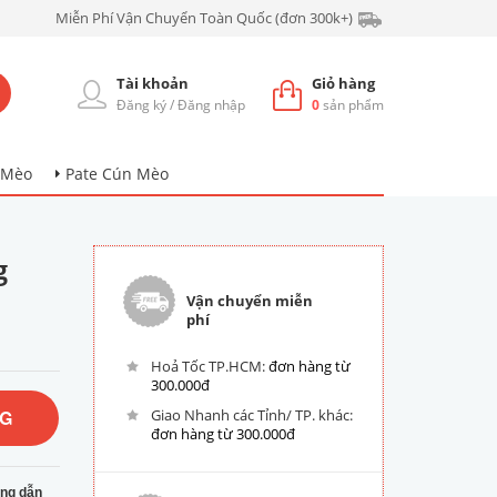
Miễn Phí Vận Chuyển Toàn Quốc (đơn 300k+)
Tài khoản
Giỏ hàng
Đăng ký
/
Đăng nhập
0
sản phẩm
 Mèo
Pate Cún Mèo
g
Vận chuyển miễn
phí
Hoả Tốc TP.HCM:
đơn hàng từ
300.000đ
NG
Giao Nhanh các Tỉnh/ TP. khác:
đơn hàng từ 300.000đ
ng dẫn