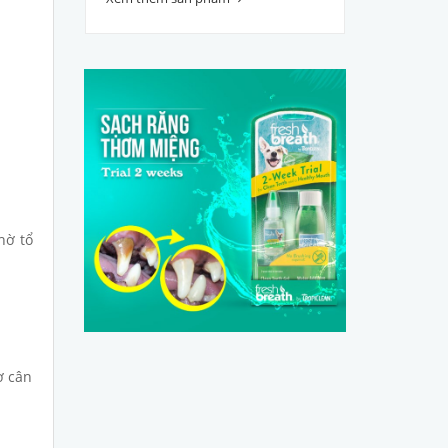
hờ tổ
ơ cân