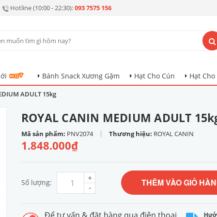
Hotline (10:00 - 22:30):
093 7575 156
ới
Bánh Snack Xương Gặm
Hạt Cho Cún
Hạt Cho
EDIUM ADULT 15kg
ROYAL CANIN MEDIUM ADULT 15k
|
Mã sản phẩm:
PNV2074
Thương hiệu:
ROYAL CANIN
1.848.000₫
+
THÊM VÀO GIỎ HÀ
Số lượng:
-
Để tư vấn & đặt hàng qua điện thoại
Hướ