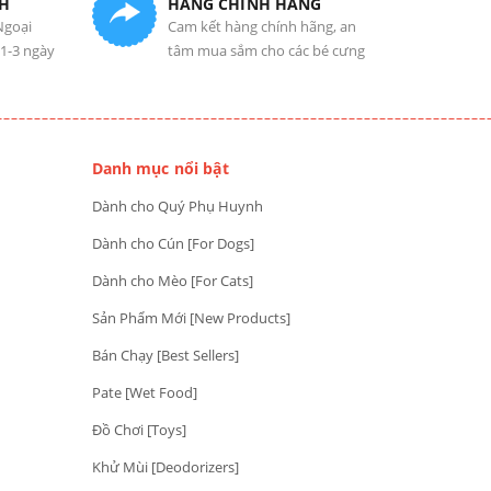
H
HÀNG CHÍNH HÃNG
Ngoại
Cam kết hàng chính hãng, an
 1-3 ngày
tâm mua sắm cho các bé cưng
Danh mục nổi bật
Dành cho Quý Phụ Huynh
Dành cho Cún [For Dogs]
Dành cho Mèo [For Cats]
Sản Phẩm Mới [New Products]
Bán Chạy [Best Sellers]
Pate [Wet Food]
Đồ Chơi [Toys]
Khử Mùi [Deodorizers]