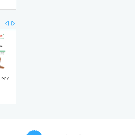
prev
next
UPPY
ROYAL CANIN MINI PUPPY
ROYAL CANIN MINI PUPP
2kg
8kg
556.000₫
1.898.000₫