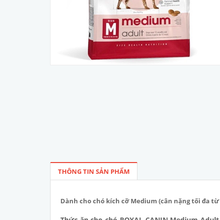
THÔNG TIN SẢN PHẨM
Dành cho chó kích cỡ Medium (cân nặng tối đa từ 11
Thức ăn cho chó ROYAL CANIN Medium Adult