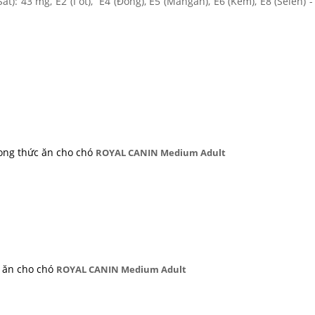
t): 43 mg, E2 (I ốt), E4 (Đồng), E5 (Mangan), E6 (Kẽm), E8 (Selen) -
ong thức ăn cho chó
ROYAL CANIN Medium Adult
 ăn cho chó
ROYAL CANIN Medium Adult