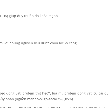
 DHA) giúp duy trì làn da khỏe mạnh.
m với những nguyên liệu được chọn lọc kỹ càng.
béo động vật, protein thịt heo*, lúa mì, protein động vật, củ cải đ
ủy phân (nguồn manno-oligo-sacarit) (0,05%).