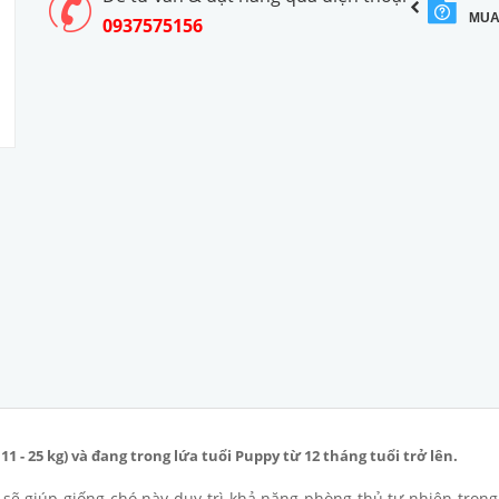
MUA
0937575156
 - 25 kg) và đang trong lứa tuổi Puppy từ 12 tháng tuổi trở lên.
sẽ giúp giống chó này duy trì khả năng phòng thủ tự nhiên trong