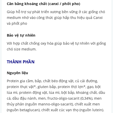
Cân bằng khoáng chất (canxi / phốt pho)
Giúp hỗ trợ sự phát triển xương bền vững ở các giống chó
medium nhờ vào công thức giúp hấp thu hiệu quả Canxi
và phốt pho
Bảo vệ tự nhiên
Với hợp chất chống oxy hóa giúp bảo vệ tự nhiên với giống
chó size medium.
THÀNH PHẦN
Nguyên liệu
Protein gia cầm, bắp, chất béo động vật, củ cải đường,
protein thực vật*, gluten bắp, protein thịt lợn*, gạo, bột
lúa mì, protein động vật, lúa mì, bột bắp, khoáng chất, dầu
cá, dầu đậu nành, men, fructo-oligo-sacarit (0,34%), men
thủy phân (nguồn manno-oligo-sacarit), chiết xuất men
(nguồn betaglucan), chiết xuất cúc vạn thọ (nguồn lutein).