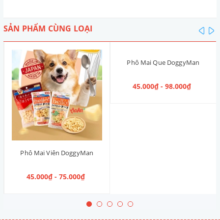
SẢN PHẨM CÙNG LOẠI
pre
n
Phô Mai Que DoggyMan
45.000₫ - 98.000₫
Phô Mai Viên DoggyMan
45.000₫ - 75.000₫