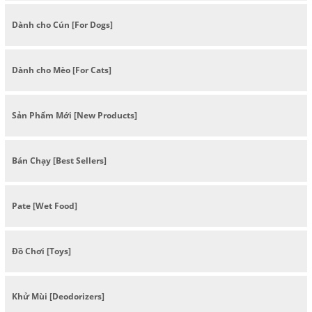
Dành cho Cún [For Dogs]
Dành cho Mèo [For Cats]
Sản Phẩm Mới [New Products]
Bán Chạy [Best Sellers]
Pate [Wet Food]
Đồ Chơi [Toys]
Khử Mùi [Deodorizers]