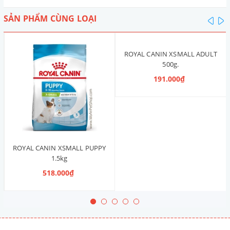
SẢN PHẨM CÙNG LOẠI
pre
n
ROYAL CANIN XSMALL ADULT
500g.
191.000₫
ROYAL CANIN XSMALL PUPPY
1.5kg
518.000₫