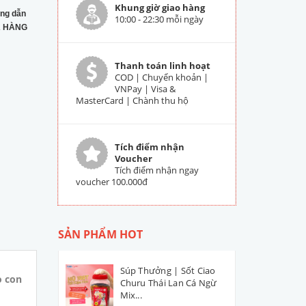
Khung giờ giao hàng
ng dẫn
10:00 - 22:30 mỗi ngày
 HÀNG
Thanh toán linh hoạt
COD | Chuyển khoản |
VNPay | Visa &
MasterCard | Chành thu hộ
Tích điểm nhận
Voucher
Tích điểm nhận ngay
voucher 100.000đ
SẢN PHẨM HOT
Súp Thưởng | Sốt Ciao
o con
Churu Thái Lan Cá Ngừ
Mix...