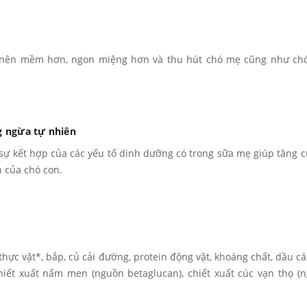
ở nên mềm hơn, ngon miệng hơn và thu hút chó mẹ cũng như ch
g ngừa tự nhiên
kết hợp của các yếu tố dinh dưỡng có trong sữa mẹ giúp tăng 
n của chó con.
 thực vật*, bắp, củ cải đường, protein động vật, khoáng chất, dầu cá
 chiết xuất nấm men (nguồn betaglucan), chiết xuất cúc vạn thọ (