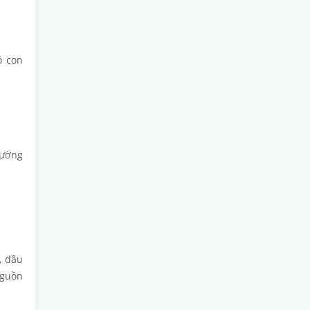
ó con
cường
, dầu
nguồn