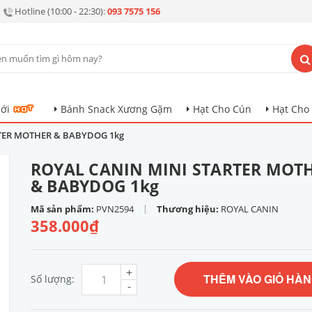
Hotline (10:00 - 22:30):
093 7575 156
ới
Bánh Snack Xương Gặm
Hạt Cho Cún
Hạt Cho
TER MOTHER & BABYDOG 1kg
ROYAL CANIN MINI STARTER MOT
& BABYDOG 1kg
|
Mã sản phẩm:
PVN2594
Thương hiệu:
ROYAL CANIN
358.000₫
+
THÊM VÀO GIỎ HÀ
Số lượng:
-