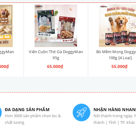
oggyMan
Viên Cuộn Thịt Gà DoggyMan
Bò Mềm Mọng Dogg
95g
100g [4 Loại]
.000₫
65.000₫
55.000₫
ĐA DẠNG SẢN PHẨM
NHẬN HÀNG NHAN
Hơn 3000 sản phẩm chọn lọc &
Nội thành trong ngày. 
chất lượng
thành | Tỉnh | TP. khác