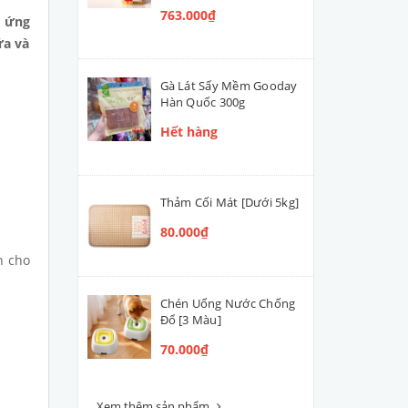
763.000₫
 ứng
ữa và
Gà Lát Sấy Mềm Gooday
Hàn Quốc 300g
Hết hàng
Thảm Cối Mát [Dưới 5kg]
80.000₫
n cho
Chén Uống Nước Chống
Đổ [3 Màu]
70.000₫
Xem thêm sản phẩm