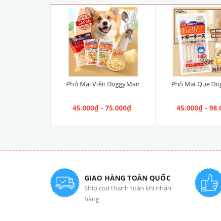
ANIN URINARY
Phô Mai Viên DoggyMan
Phô Mai Que D
n điều trị Sỏi
 100g
00₫
45.000₫ - 75.000₫
45.000₫ - 98
GIAO HÀNG TOÀN QUỐC
Ship cod thanh toán khi nhận
hàng