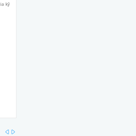
ia kỹ
prev
next