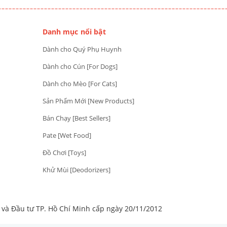
Danh mục nổi bật
Dành cho Quý Phụ Huynh
Dành cho Cún [For Dogs]
Dành cho Mèo [For Cats]
Sản Phẩm Mới [New Products]
Bán Chạy [Best Sellers]
Pate [Wet Food]
Đồ Chơi [Toys]
Khử Mùi [Deodorizers]
à Đầu tư TP. Hồ Chí Minh cấp ngày 20/11/2012