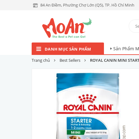
84 An Điềm, Phường Chợ Lớn (Q5), TP. Hồ Chí Minh
Sản Phẩm M
DANH MỤC SẢN PHẨM
Trang chủ
Best Sellers
ROYAL CANIN MINI STAR