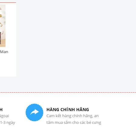
yMan
Viên Topping Bò Phô Mai
Viên Topping Gà Phô Mai
DoggyMan 100g
DoggyMan 100g
45.000₫
45.000₫
H
HÀNG CHÍNH HÃNG
Ngoại
Cam kết hàng chính hãng, an
 1-3 ngày
tâm mua sắm cho các bé cưng