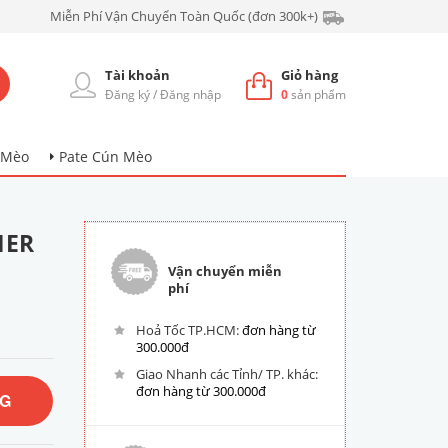
Miễn Phí Vận Chuyển Toàn Quốc (đơn 300k+)
Tài khoản
Giỏ hàng
Đăng ký
/
Đăng nhập
0
sản phẩm
 Mèo
Pate Cún Mèo
HER
Vận chuyển miễn
phí
Hoả Tốc TP.HCM:
đơn hàng từ
300.000đ
Giao Nhanh các Tỉnh/ TP. khác:
đơn hàng từ 300.000đ
NG