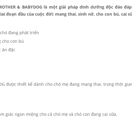
MOTHER & BABYDOG là một giải pháp dinh dưỡng độc đáo đáp
ai đoạn đầu của cuộc đời: mang thai, sinh nở, cho con bú, cai s
chó đang phát triển
g cho con bú
c ăn đặc
ược thiết kế dành cho chó mẹ đang mang thai, trong thời gia
 cảm giác ngon miệng cho cả chó mẹ và chó con đang cai sữa.