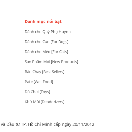
Danh mục nổi bật
Dành cho Quý Phụ Huynh
Dành cho Cún [For Dogs]
Dành cho Mèo [For Cats]
Sản Phẩm Mới [New Products]
Bán Chạy [Best Sellers]
Pate [Wet Food]
Đồ Chơi [Toys]
Khử Mùi [Deodorizers]
à Đầu tư TP. Hồ Chí Minh cấp ngày 20/11/2012