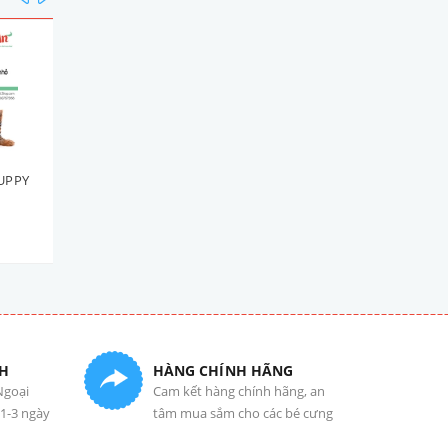
UPPY
ROYAL CANIN MINI PUPPY
ROYAL CANIN MINI PUPP
2kg
8kg
556.000₫
1.898.000₫
H
HÀNG CHÍNH HÃNG
Ngoại
Cam kết hàng chính hãng, an
 1-3 ngày
tâm mua sắm cho các bé cưng