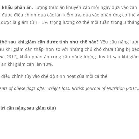
p khẩu phần ăn.
Lượng thức ăn khuyến cáo mỗi ngày dựa vào cân
 được điều chỉnh qua các lần kiểm tra, dựa vào phản ứng cơ thể v
 được là giảm từ 1 - 3% trọng lượng cơ thể mỗi tuần trong 3 thán
 thể sau khi giảm cân được tính như thế nào?
Yêu cầu năng lượ
au khi giảm cân thấp hơn so với những chú chó chưa từng bị béo
al. 2011)
, khẩu phần ăn cung cấp năng lượng duy trì sau khi giả
 ăn khi giảm cân lên 10%.
 điều chỉnh tùy vào chế độ sinh hoạt của mỗi cá thể.
s of obese dogs after weight loss. British Journal of Nutrition (2011)
trì cân nặng sau giảm cân)