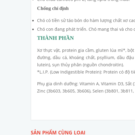
Chống chỉ định
Chó có tiền sử táo bón do hàm lượng chất xơ cao
Chó con đang phát triển. Chó mang thai và cho 
​THÀNH PHẦN
Xơ thực vật, protein gia cầm, gluten lúa mì*, bột
đường, dầu cá, khoáng chất, psyllium, dầu đậu 
lutein), sụn thủy phân (nguồn chondroitin).
*L.I.P. (Low Indigestible Protein): Protein có độ t
Phụ gia dinh dưỡng: Vitamin A, Vitamin D3, Sắt (
Zinc (3b603, 3b605, 3b606), Selen (3b801, 3b811,
SẢN PHẨM CÙNG LOẠI