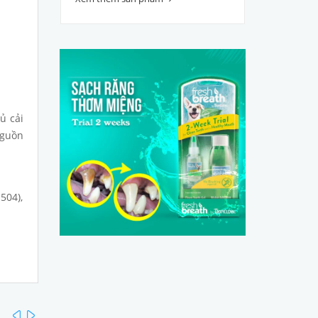
ủ cải
nguồn
504),
prev
next