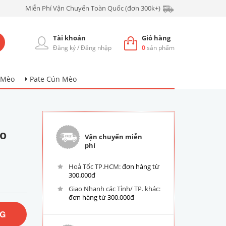
Miễn Phí Vận Chuyển Toàn Quốc (đơn 300k+)
Tài khoản
Giỏ hàng
Đăng ký
/
Đăng nhập
0
sản phẩm
 Mèo
Pate Cún Mèo
o
Vận chuyển miễn
phí
Hoả Tốc TP.HCM:
đơn hàng từ
300.000đ
Giao Nhanh các Tỉnh/ TP. khác:
đơn hàng từ 300.000đ
NG