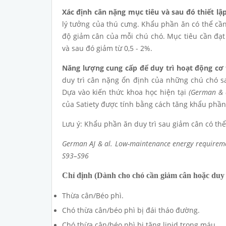
Xác định cân nặng mục tiêu và sau đó thiết lậ
lý tưởng của thú cưng. Khẩu phần ăn có thể cần
độ giảm cân của mỗi chú chó. Mục tiêu cần đạt
và sau đó giảm từ 0,5 - 2%.
Năng lượng cung cấp để duy trì hoạt động cơ
duy trì cân nặng ổn định của những chú chó s
Dựa vào kiến thức khoa học hiện tại
(German & 
của Satiety được tính bằng cách tăng khẩu phần
Lưu ý: Khẩu phần ăn duy trì sau giảm cân có thể
German AJ & al. Low-maintenance energy requirement
S93–S96
Chỉ định (Dành cho chó cần giảm cân hoặc duy 
Thừa cân/Béo phì.
Chó thừa cân/béo phì bị đái tháo đường.
Chó thừa cân/béo phì bị tăng lipid trong máu.