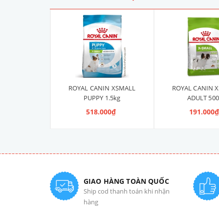
IN XSMALL
ROYAL CANIN XSMALL
ROYAL CANIN 
 500g
PUPPY 1.5kg
ADULT 500
000₫
518.000₫
191.000
GIAO HÀNG TOÀN QUỐC
Ship cod thanh toán khi nhận
hàng