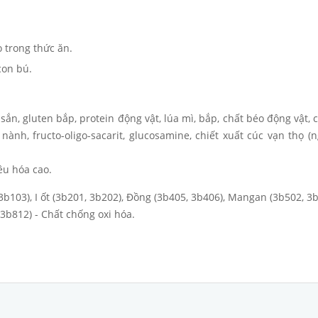
 trong thức ăn.
con bú
.
 sắn, gluten bắp, protein động vật, lúa mì, bắp, chất béo động vật, c
nành, fructo-oligo-sacarit, glucosamine, chiết xuất cúc vạn thọ (
iêu hóa cao.
3b103), I ốt (3b201, 3b202), Đồng (3b405, 3b406), Mangan (3b502, 3b
 3b812) - Chất chống oxi hóa.