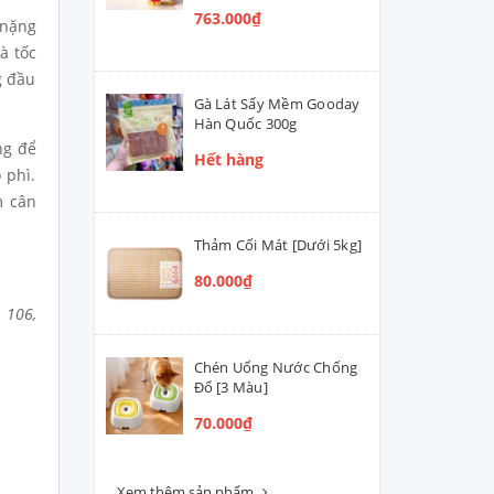
763.000₫
 nặng
à tốc
g đầu
Gà Lát Sấy Mềm Gooday
Hàn Quốc 300g
ng để
Hết hàng
 phì.
m cân
Thảm Cối Mát [Dưới 5kg]
80.000₫
, 106,
Chén Uống Nước Chống
Đổ [3 Màu]
70.000₫
Xem thêm sản phẩm