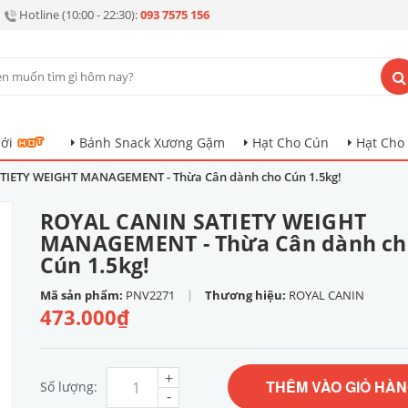
Hotline (10:00 - 22:30):
093 7575 156
ới
Bánh Snack Xương Gặm
Hạt Cho Cún
Hạt Cho
TIETY WEIGHT MANAGEMENT - Thừa Cân dành cho Cún 1.5kg!
ROYAL CANIN SATIETY WEIGHT
MANAGEMENT - Thừa Cân dành ch
Cún 1.5kg!
|
Mã sản phẩm:
PNV2271
Thương hiệu:
ROYAL CANIN
473.000₫
+
THÊM VÀO GIỎ HÀ
Số lượng:
-