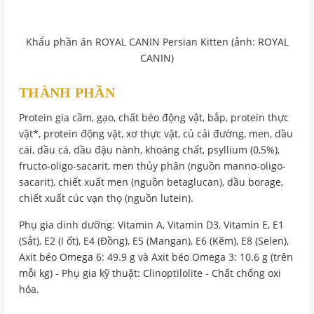
Khẩu phần ăn ROYAL CANIN Persian Kitten (ảnh: ROYAL
CANIN)
THÀNH PHẦN
Protein gia cầm, gạo, chất béo động vật, bắp, protein thực
vật*, protein động vật, xơ thực vật, củ cải đường, men, dầu
cái, dầu cá, dầu đậu nành, khoáng chất, psyllium (0,5%),
fructo-oligo-sacarit, men thủy phân (nguồn manno-oligo-
sacarit), chiết xuất men (nguồn betaglucan), dầu borage,
chiết xuất cúc vạn thọ (nguồn lutein).
Phụ gia dinh dưỡng: Vitamin A, Vitamin D3, Vitamin E, E1
(Sắt), E2 (I ốt), E4 (Đồng), E5 (Mangan), E6 (Kẽm), E8 (Selen),
Axit béo Omega 6: 49.9 g và Axit béo Omega 3: 10.6 g (trên
mỗi kg) - Phụ gia kỹ thuật: Clinoptilolite - Chất chống oxi
hóa.