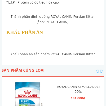
*L.I.P.: Protein có độ tiêu hóa cao.
Thành phần dinh dưỡng ROYAL CANIN Persian Kitten
(ảnh: ROYAL CANIN)
KHẨU PHẦN ĂN
Khẩu phần ăn sản phẩm ROYAL CANIN Persian Kitten
SẢN PHẨM CÙNG LOẠI
pre
n
ROYAL CANIN XSMALL ADULT
500g.
191.000₫