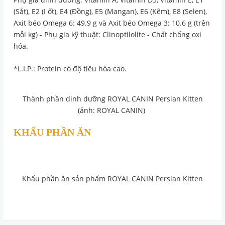
(Sắt), E2 (I ốt), E4 (Đồng), E5 (Mangan), E6 (Kẽm), E8 (Selen),
Axit béo Omega 6: 49.9 g và Axit béo Omega 3: 10.6 g (trên
mỗi kg) - Phụ gia kỹ thuật: Clinoptilolite - Chất chống oxi
hóa.
*L.I.P.: Protein có độ tiêu hóa cao.
Thành phần dinh dưỡng ROYAL CANIN Persian Kitten
(ảnh: ROYAL CANIN)
KHẨU PHẦN ĂN
Khẩu phần ăn sản phẩm ROYAL CANIN Persian Kitten