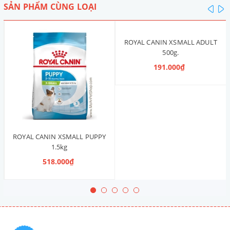
SẢN PHẨM CÙNG LOẠI
pre
n
ROYAL CANIN XSMALL ADULT
500g.
191.000₫
ROYAL CANIN XSMALL PUPPY
1.5kg
518.000₫