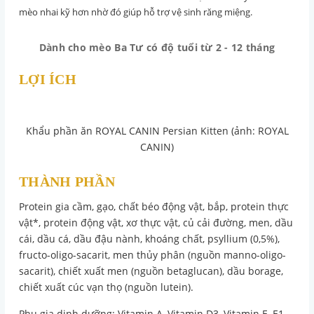
mèo nhai kỹ hơn nhờ đó giúp hỗ trợ vệ sinh răng miệng.
Dành cho mèo Ba Tư có độ tuổi từ 2 - 12 tháng
LỢI ÍCH
Khẩu phần ăn ROYAL CANIN Persian Kitten (ảnh: ROYAL
CANIN)
THÀNH PHẦN
Protein gia cầm, gạo, chất béo động vật, bắp, protein thực
vật*, protein động vật, xơ thực vật, củ cải đường, men, dầu
cái, dầu cá, dầu đậu nành, khoáng chất, psyllium (0,5%),
fructo-oligo-sacarit, men thủy phân (nguồn manno-oligo-
sacarit), chiết xuất men (nguồn betaglucan), dầu borage,
chiết xuất cúc vạn thọ (nguồn lutein).
Phụ gia dinh dưỡng: Vitamin A, Vitamin D3, Vitamin E, E1