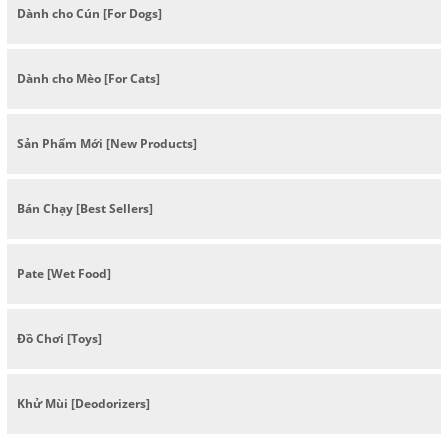
Dành cho Cún [For Dogs]
Dành cho Mèo [For Cats]
Sản Phẩm Mới [New Products]
Bán Chạy [Best Sellers]
Pate [Wet Food]
Đồ Chơi [Toys]
Khử Mùi [Deodorizers]