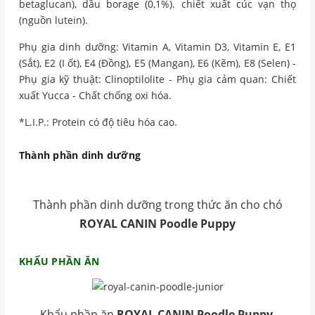
betaglucan), dầu borage (0,1%). chiết xuất cúc vạn thọ
(nguồn lutein).
Phụ gia dinh dưỡng: Vitamin A, Vitamin D3, Vitamin E, E1
(Sắt), E2 (I ốt), E4 (Đồng), E5 (Mangan), E6 (Kẽm), E8 (Selen) -
Phụ gia kỹ thuật: Clinoptilolite - Phụ gia cảm quan: Chiết
xuất Yucca - Chất chống oxi hóa.
*L.I.P.: Protein có độ tiêu hóa cao.
Thành phần dinh dưỡng
Thành phần dinh dưỡng trong thức ăn cho chó
ROYAL CANIN Poodle Puppy
KHẨU PHẦN ĂN
Khẩu phần ăn
ROYAL CANIN Poodle Puppy