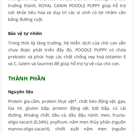
trưởng thành, ROYAL CANIN POODLE PUPPY giúp hỗ trợ
sức khỏe tiêu hóa và duy trì các vi sinh có lợi nhằm cân
bằng đường ruột.
Bảo vệ tự nhiên
Trong thời kỳ tăng trưởng, hệ miễn dịch của chó con vẫn
chưa được phát triển đầy đủ. POODLE PUPPY có chứa
prebiotic và phức hợp các chất chống oxy hoá (vitamin E
và C, lutein và taurine) để giúp hỗ trợ tự vệ của chó con.
THÀNH PHẦN
Nguyên liệu
Protein gia cầm, protein thực vật*, chất béo động vật, gạo,
lúa mì, gluten bắp, protein động vật, bột bắp, củ cải
đường, khoáng chất, dầu cá, dầu đậu nành, men, fructo-
oligo-sacarit (0,34%), psyllium, nấm men thủy phân (nguồn
manno-oligo-sacarit), chiết xuất nấm men (nguồn