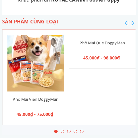
SẢN PHẨM CÙNG LOẠI
pre
n
Phô Mai Que DoggyMan
45.000₫ - 98.000₫
Phô Mai Viên DoggyMan
45.000₫ - 75.000₫