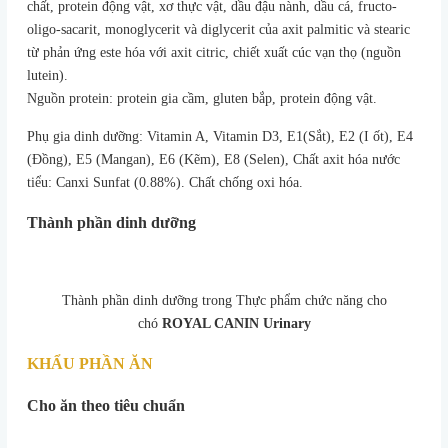
chất, protein động vật, xơ thực vật, dầu đậu nành, dầu cá, fructo-
oligo-sacarit, monoglycerit và diglycerit của axit palmitic và stearic
từ phản ứng este hóa với axit citric, chiết xuất cúc vạn thọ (nguồn
lutein).
Nguồn protein: protein gia cầm, gluten bắp, protein động vật.
Phụ gia dinh dưỡng: Vitamin A, Vitamin D3, E1(Sắt), E2 (I ốt), E4
(Đồng), E5 (Mangan), E6 (Kẽm), E8 (Selen), Chất axit hóa nước
tiểu: Canxi Sunfat (0.88%). Chất chống oxi hóa.
Thành phần dinh dưỡng
Thành phần dinh dưỡng trong Thực phẩm chức năng cho
chó
ROYAL CANIN Urinary
KHẨU PHẦN ĂN
Cho ăn theo tiêu chuẩn