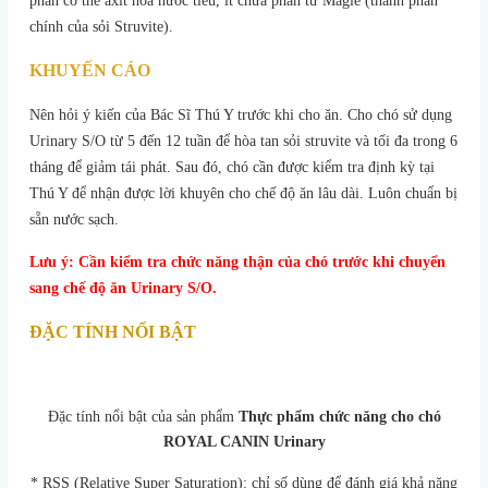
phần có thể axit hóa nước tiểu, ít chứa phân tử Magie (thành phần
chính của sỏi Struvite).
KHUYẾN CÁO
Nên hỏi ý kiến của Bác Sĩ Thú Y trước khi cho ăn. Cho chó sử dụng
Urinary S/O từ 5 đến 12 tuần để hòa tan sỏi struvite và tối đa trong 6
tháng để giảm tái phát. Sau đó, chó cần được kiểm tra định kỳ tại
Thú Y để nhận được lời khuyên cho chế độ ăn lâu dài. Luôn chuẩn bị
sẵn nước sạch.
Lưu ý: Cần kiểm tra chức năng thận của chó trước khi chuyển
sang chế độ ăn Urinary S/O.
ĐẶC TÍNH NỔI BẬT
Đặc tính nổi bật của sản phẩm
Thực phẩm chức năng cho chó
ROYAL CANIN Urinary
* RSS (Relative Super Saturation): chỉ số dùng để đánh giá khả năng