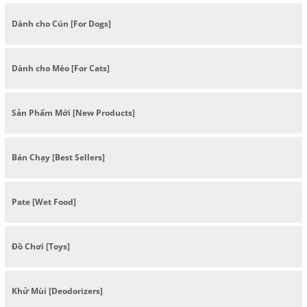
Dành cho Cún [For Dogs]
Dành cho Mèo [For Cats]
Sản Phẩm Mới [New Products]
Bán Chạy [Best Sellers]
Pate [Wet Food]
Đồ Chơi [Toys]
Khử Mùi [Deodorizers]