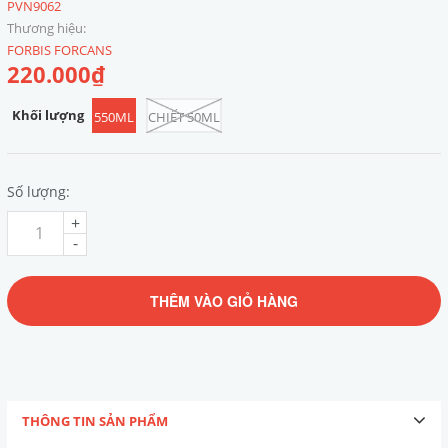
PVN9062
Thương hiệu:
FORBIS FORCANS
220.000₫
Khối lượng
550ML
CHIẾT 50ML
Số lượng:
+
-
THÊM VÀO GIỎ HÀNG
THÔNG TIN SẢN PHẨM