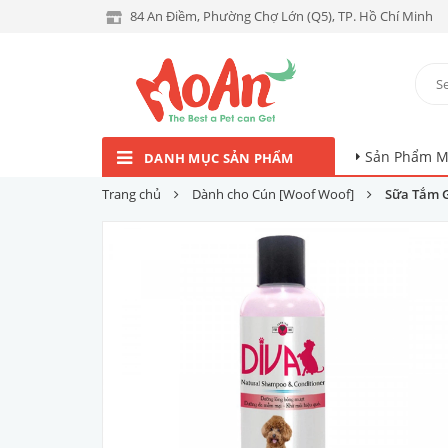
84 An Điềm, Phường Chợ Lớn (Q5), TP. Hồ Chí Minh
Sản Phẩm M
DANH MỤC SẢN PHẨM
Trang chủ
Dành cho Cún [Woof Woof]
Sữa Tắm G