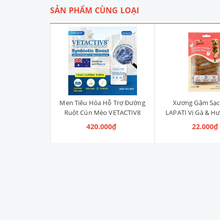
SẢN PHẨM CÙNG LOẠI
Liền Quần Dưa
Men Tiêu Hóa Hỗ Trợ Đường
Xương Gặm Sạc
ize 4XL] 2kg -
Ruột Cún Mèo VETACTIV8
LAPATI Vị Gà & Hư
kg
Synbiotic Boost Úc 70g
Xương)
 100.000₫
420.000₫
22.000₫