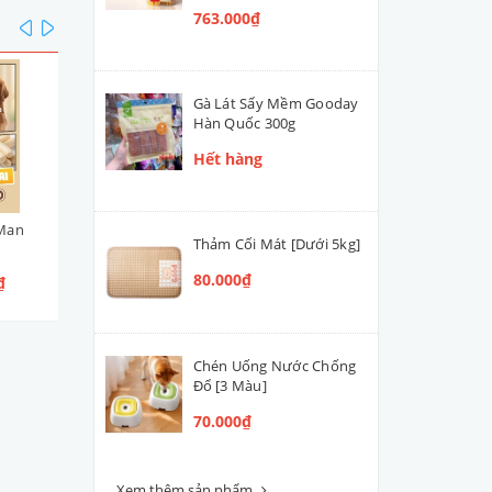
763.000₫
prev
next
Gà Lát Sấy Mềm Gooday
Hàn Quốc 300g
Hết hàng
Man
Viên Cuộn Thịt Gà DoggyMan
Bò Mềm Mọng DoggyMa
Thảm Cối Mát [Dưới 5kg]
95g
100g [4 Loại]
80.000₫
₫
65.000₫
55.000₫
Chén Uống Nước Chống
Đổ [3 Màu]
70.000₫
Xem thêm sản phẩm