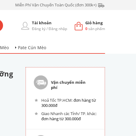
Miễn Phí Vận Chuyển Toàn Quốc (đơn 300k+)
Tài khoản
Giỏ hàng
Đăng ký
/
Đăng nhập
0
sản phẩm
 Mèo
Pate Cún Mèo
ưỡng
Vận chuyển miễn
phí
Hoả Tốc TP.HCM:
đơn hàng từ
300.000đ
Giao Nhanh các Tỉnh/ TP. khác:
đơn hàng từ 300.000đ