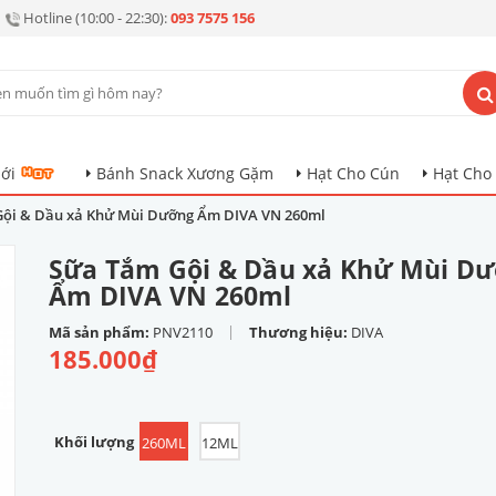
Hotline (10:00 - 22:30):
093 7575 156
ới
Bánh Snack Xương Gặm
Hạt Cho Cún
Hạt Cho
ội & Dầu xả Khử Mùi Dưỡng Ẩm DIVA VN 260ml
Sữa Tắm Gội & Dầu xả Khử Mùi D
Ẩm DIVA VN 260ml
|
Mã sản phẩm:
PNV2110
Thương hiệu:
DIVA
185.000₫
Khối lượng
260ML
12ML