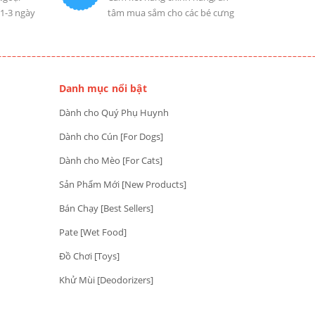
 1-3 ngày
tâm mua sắm cho các bé cưng
Danh mục nổi bật
Dành cho Quý Phụ Huynh
Dành cho Cún [For Dogs]
Dành cho Mèo [For Cats]
Sản Phẩm Mới [New Products]
Bán Chạy [Best Sellers]
Pate [Wet Food]
Đồ Chơi [Toys]
Khử Mùi [Deodorizers]