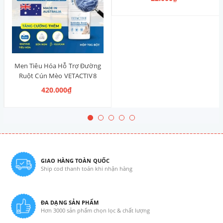
Men Tiêu Hóa Hỗ Trợ Đường
Ruột Cún Mèo VETACTIV8
Synbiotic Boost Úc 70g
420.000₫
GIAO HÀNG TOÀN QUỐC
Ship cod thanh toán khi nhận hàng
ĐA DẠNG SẢN PHẨM
Hơn 3000 sản phẩm chọn lọc & chất lượng