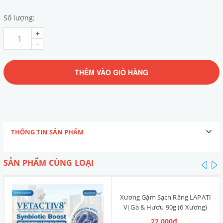
Số lượng:
+
-
THÊM VÀO GIỎ HÀNG
THÔNG TIN SẢN PHẨM
SẢN PHẨM CÙNG LOẠI
pre
n
Xương Gặm Sạch Răng LAPATI
Vị Gà & Hươu 90g (6 Xương)
22.000₫