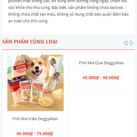
protein chất lượng cao, bổ sung dinh dưỡng hằng ngày, chăm sóc
sức khỏe cho thú cưng. Đặc biệt, sản phẩm không chứa lactose,
không chứa chất tạo màu, không sử dụng chất bảo quản đảm bảo
an toàn cho thú cưng.
SẢN PHẨM CÙNG LOẠI
pre
n
Phô Mai Que DoggyMan
45.000₫ - 98.000₫
Phô Mai Viên DoggyMan
45.000₫ - 75.000₫