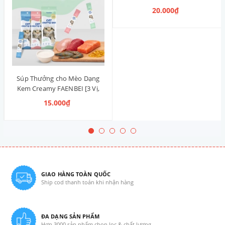
20.000₫
Súp Thưởng cho Mèo Dạng
Kem Creamy FAENBEI [3 Vị,
Gói 15g x 4 Tuýp]
15.000₫
GIAO HÀNG TOÀN QUỐC
Ship cod thanh toán khi nhận hàng
ĐA DẠNG SẢN PHẨM
Hơn 3000 sản phẩm chọn lọc & chất lượng