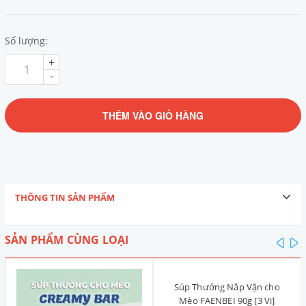
Số lượng:
+
-
THÊM VÀO GIỎ HÀNG
THÔNG TIN SẢN PHẨM
SẢN PHẨM CÙNG LOẠI
pre
n
Súp Thưởng Nắp Vặn cho
Mèo FAENBEI 90g [3 Vị]