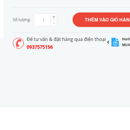
+
THÊM VÀO GIỎ HÀ
Số lượng:
-
Để tư vấn & đặt hàng qua điện thoại
Hướ
MUA
0937575156