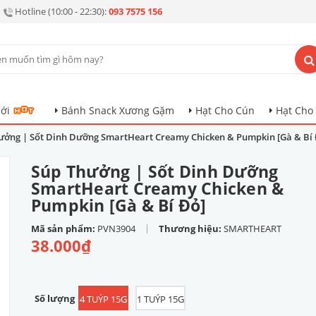
Hotline (10:00 - 22:30):
093 7575 156
ới
Bánh Snack Xương Gặm
Hạt Cho Cún
Hạt Cho
ưởng | Sốt Dinh Dưỡng SmartHeart Creamy Chicken & Pumpkin [Gà & Bí 
Súp Thưởng | Sốt Dinh Dưỡng
SmartHeart Creamy Chicken &
Pumpkin [Gà & Bí Đỏ]
|
Mã sản phẩm:
PVN3904
Thương hiệu:
SMARTHEART
38.000₫
Số lượng
4 TUÝP 15G
1 TUÝP 15G