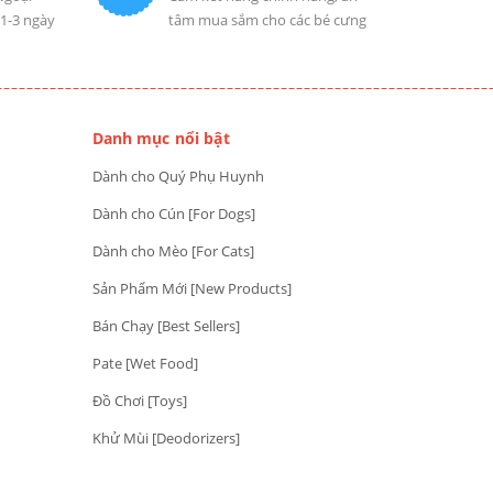
 1-3 ngày
tâm mua sắm cho các bé cưng
Danh mục nổi bật
Dành cho Quý Phụ Huynh
Dành cho Cún [For Dogs]
Dành cho Mèo [For Cats]
Sản Phẩm Mới [New Products]
Bán Chạy [Best Sellers]
Pate [Wet Food]
Đồ Chơi [Toys]
Khử Mùi [Deodorizers]