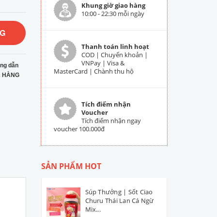
Khung giờ giao hàng
10:00 - 22:30 mỗi ngày
NG
Thanh toán linh hoạt
COD | Chuyển khoản |
VNPay | Visa &
ng dẫn
MasterCard | Chành thu hộ
 HÀNG
Tích điểm nhận
Voucher
Tích điểm nhận ngay
voucher 100.000đ
SẢN PHẨM HOT
Súp Thưởng | Sốt Ciao
Churu Thái Lan Cá Ngừ
Mix...