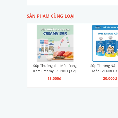
SẢN PHẨM CÙNG LOẠI
g cho Mèo
Súp Thưởng cho Mèo Dạng
Súp Thưởng Nắp
n Thống 15g [3
Kem Creamy FAENBEI [3 Vị,
Mèo FAENBEI 90g
]
Gói 15g x 4 Tuýp]
00₫
15.000₫
20.000₫