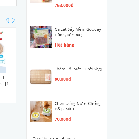
763.000₫
prev
next
Gà Lát Sấy Mềm Gooday
Hàn Quốc 300g
Hết hàng
Thảm Cối Mát [Dưới 5kg]
inh
Súp Thưởng Chức Năng VF+
Súp Thưởng Chức Năng V
80.000₫
et [4
CORE SK cho Cún Mèo [Giúp
CORE AA cho Cún Mèo [Gi
Đẹp Lông Da]
Phục Hồi, Hỗ Trợ Duy Trì 
₫
18.000₫ - 510.000₫
18.000₫ - 510.000₫
Bắp, Tăng Hệ Miễn Dịch]
Chén Uống Nước Chống
Đổ [3 Màu]
70.000₫
Xem thêm sản phẩm