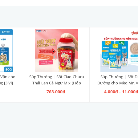
 Vặn cho
Súp Thưởng | Sốt Ciao Churu
Súp Thưởng | Sốt D
 [3 Vị]
Thái Lan Cá Ngừ Mix (Hộp
Dưỡng cho Mèo Mr. V
100 tuýp)
Tuýp x 15g]
763.000₫
4.000₫ - 11.000