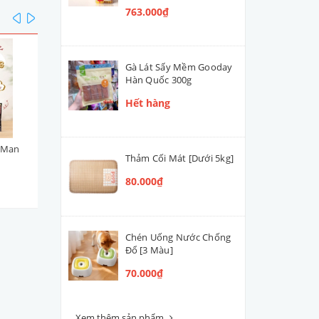
763.000₫
prev
next
Gà Lát Sấy Mềm Gooday
Hàn Quốc 300g
Hết hàng
yMan
Viên Topping Bò Phô Mai
Viên Topping Gà Phô Mai
Thảm Cối Mát [Dưới 5kg]
DoggyMan 100g
DoggyMan 100g
80.000₫
45.000₫
45.000₫
Chén Uống Nước Chống
Đổ [3 Màu]
70.000₫
Xem thêm sản phẩm