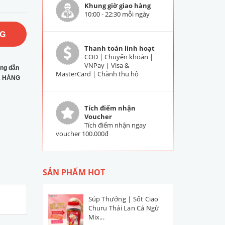
Khung giờ giao hàng
10:00 - 22:30 mỗi ngày
NG
Thanh toán linh hoạt
COD | Chuyển khoản |
VNPay | Visa &
ng dẫn
MasterCard | Chành thu hộ
 HÀNG
Tích điểm nhận
Voucher
Tích điểm nhận ngay
voucher 100.000đ
SẢN PHẨM HOT
Súp Thưởng | Sốt Ciao
Churu Thái Lan Cá Ngừ
Mix...