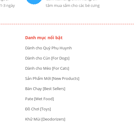
 1-3 ngày
tâm mua sắm cho các bé cưng
Danh mục nổi bật
Dành cho Quý Phụ Huynh
Dành cho Cún [For Dogs]
Dành cho Mèo [For Cats]
Sản Phẩm Mới [New Products]
Bán Chạy [Best Sellers]
Pate [Wet Food]
Đồ Chơi [Toys]
Khử Mùi [Deodorizers]