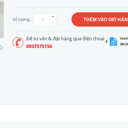
+
THÊM VÀO GIỎ HÀ
Số lượng:
-
Để tư vấn & đặt hàng qua điện thoại
Hướ
MUA
0937575156
next