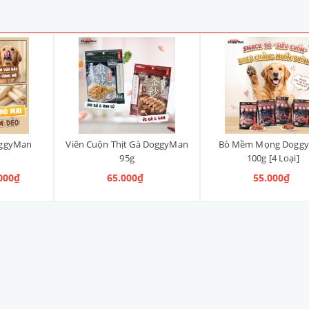
oggyMan
Viên Cuộn Thịt Gà DoggyMan
Bò Mềm Mọng Dogg
95g
100g [4 Loại]
.000₫
65.000₫
55.000₫