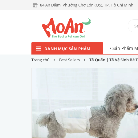
84 An Điềm, Phường Chợ Lớn (Q5), TP. Hồ Chí Minh
Sản Phẩm M
DANH MỤC SẢN PHẨM
Trang chủ
Best Sellers
Tã Quấn | Tã Vệ Sinh Bé T