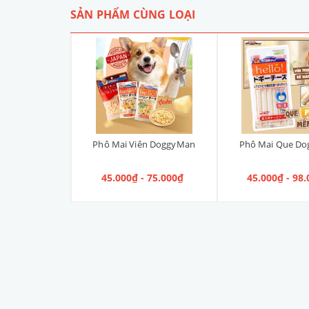
SẢN PHẨM CÙNG LOẠI
ANIN URINARY
Phô Mai Viên DoggyMan
Phô Mai Que D
n điều trị Sỏi
 100g
00₫
45.000₫ - 75.000₫
45.000₫ - 98