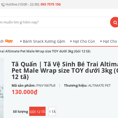
Hotline (10:00 - 22:30):
093 7575 156
ới
Bánh Snack Xương Gặm
Hạt Cho Cún
Hạt Cho
rai Altimate Pet Male Wrap size TOY dưới 3kg (Gói 12 tã)
Tã Quấn | Tã Vệ Sinh Bé Trai Altim
Pet Male Wrap size TOY dưới 3kg (
12 tã)
|
Mã sản phẩm:
PNV1667full
Thương hiệu:
ALTIMATE PET
130.000₫
Số lượng
GÓI 12 TÃ
1 TÃ