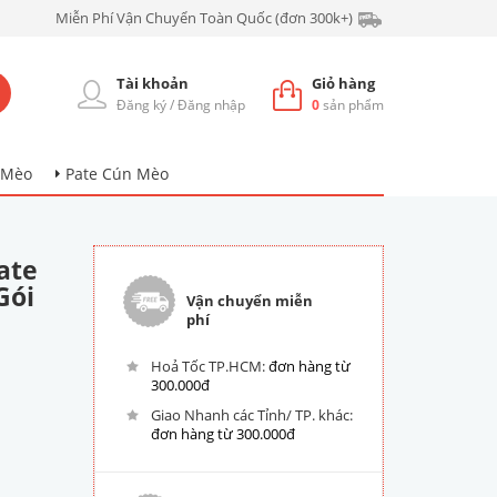
Miễn Phí Vận Chuyển Toàn Quốc (đơn 300k+)
Tài khoản
Giỏ hàng
Đăng ký
/
Đăng nhập
0
sản phẩm
 Mèo
Pate Cún Mèo
ate
Gói
Vận chuyển miễn
phí
Hoả Tốc TP.HCM:
đơn hàng từ
300.000đ
Giao Nhanh các Tỉnh/ TP. khác:
đơn hàng từ 300.000đ