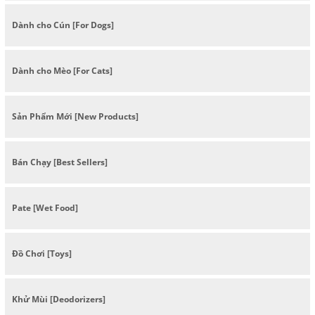
Dành cho Cún [For Dogs]
Dành cho Mèo [For Cats]
Sản Phẩm Mới [New Products]
Bán Chạy [Best Sellers]
Pate [Wet Food]
Đồ Chơi [Toys]
Khử Mùi [Deodorizers]