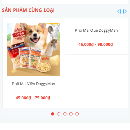
SẢN PHẨM CÙNG LOẠI
pre
n
Phô Mai Que DoggyMan
45.000₫ - 98.000₫
Phô Mai Viên DoggyMan
45.000₫ - 75.000₫