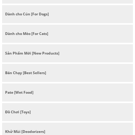
Dành cho Cún [For Dogs]
Dành cho Mèo [For Cats]
Sản Phẩm Mới [New Products]
Bán Chạy [Best Sellers]
Pate [Wet Food]
Đồ Chơi [Toys]
Khử Mùi [Deodorizers]