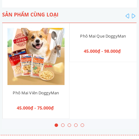
SẢN PHẨM CÙNG LOẠI
pre
n
Phô Mai Que DoggyMan
45.000₫ - 98.000₫
Phô Mai Viên DoggyMan
45.000₫ - 75.000₫