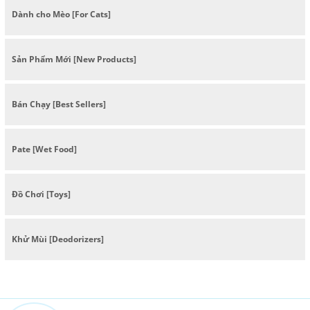
Dành cho Mèo [For Cats]
Sản Phẩm Mới [New Products]
Bán Chạy [Best Sellers]
Pate [Wet Food]
Đồ Chơi [Toys]
Khử Mùi [Deodorizers]