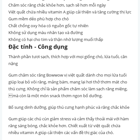
Chăm sóc răng chắc khỏe hơn, sạch sẽ hơn mỗi ngày
Việt quất chứa nhiều vitamin A giúp cải thiện và tăng cường thị lực
Gum mềm dẻo phù hợp cho chó
Chất chống oxy hóa có nguồn gốc tự nhiên
Không sử dụng màu nhân tạo và đường
Không có hại cho tim và thận nhờ lượng muối thấp
Đặc tính - Công dụng
Thành phần tươi sạch, thích hợp với mọi giống chó, lứa tuổi, cân
nặng
Gum chăm sóc răng Bowwow vị việt quất dành cho mọi lứa tuổi
giúp loại bỏ vôi răng, mảng bám, mang lại hơi thở thơm mát cho
thú cưng. Không chỉ là sản phẩm chăm sóc làm sạch răng miệng,
mà còn là một món snack thơm ngon bổ dưỡng.
Bổ sung dinh dưỡng, giúp thú cưng hạnh phúc và răng chắc khỏe
Gum giúp các chú cún giảm stress và cảm thấy thoải mái với hàm
răng sáng bóng, chắc khỏe hơn. Chiết xuất từ việt quất chứa
nhiều vitamin A giúp cải thiện các vấn đề thị giác của chó.