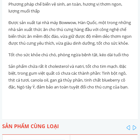
Phương pháp chế biến vệ sinh, an toàn, hương vị thơm ngon,
lượng muối thấp
Được sản xuất tại nhà máy Bowwow, Hàn Quốc, một trong những
nhà sản xuất thức ăn cho thú cưng hàng đầu với công nghệ chế
biến thức ăn mềm độc đáo, vừa giữ được độ mềm dẻo thơm ngon
được thú cưng yêu thích, vừa giàu dinh dưỡng, tốt cho sức khỏe.
Tốt cho sức khỏe chú chó, phòng ngừa bệnh tật, kéo dài tuổi thọ
Sản phẩm chứa rất ít cholesterol và natri, tốt cho tim mạch. Đặc
biệt, trong gum việt quất có chưa các thành phần: Tinh bột ngô,
thịt cá tươi, canola oil, gan gà thủy phân, tinh chất blueberry cô
đặc, Ngò tây Ý, đảm bảo an toàn tuyệt đối cho thú cưng của bạn.
SẢN PHẨM CÙNG LOẠI
pre
n