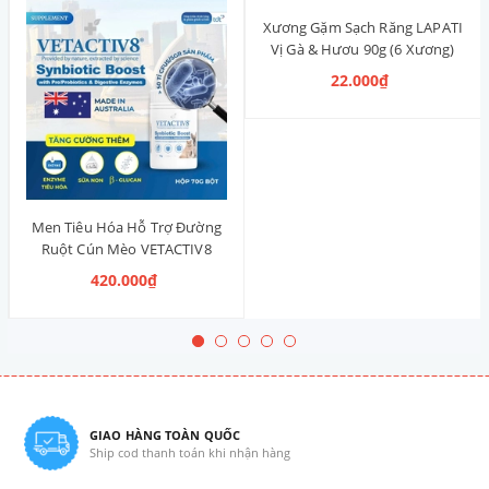
Xương Gặm Sạch Răng LAPATI
Vị Gà & Hươu 90g (6 Xương)
22.000₫
Men Tiêu Hóa Hỗ Trợ Đường
Ruột Cún Mèo VETACTIV8
Synbiotic Boost Úc 70g
420.000₫
GIAO HÀNG TOÀN QUỐC
Ship cod thanh toán khi nhận hàng