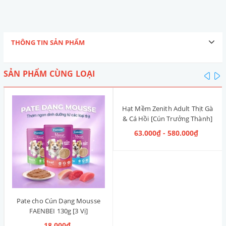
THÔNG TIN SẢN PHẨM
SẢN PHẨM CÙNG LOẠI
pre
n
Hạt Mềm Zenith Adult Thịt Gà
& Cá Hồi [Cún Trưởng Thành]
63.000₫ - 580.000₫
Pate cho Cún Dạng Mousse
FAENBEI 130g [3 Vị]
18.000₫