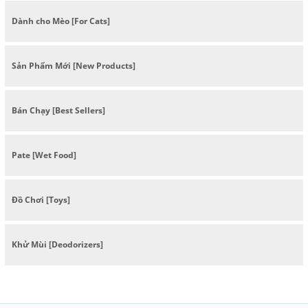
Dành cho Mèo [For Cats]
Sản Phẩm Mới [New Products]
Bán Chạy [Best Sellers]
Pate [Wet Food]
Đồ Chơi [Toys]
Khử Mùi [Deodorizers]