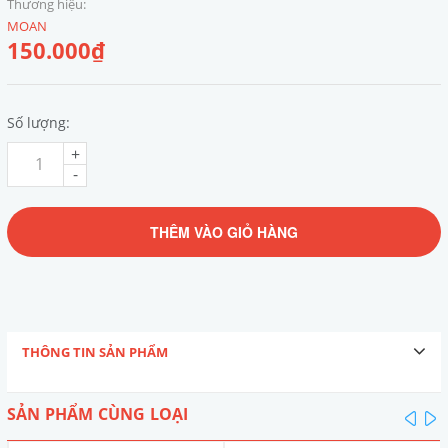
Thương hiệu:
MOAN
150.000₫
Số lượng:
+
-
THÊM VÀO GIỎ HÀNG
THÔNG TIN SẢN PHẨM
SẢN PHẨM CÙNG LOẠI
pre
n