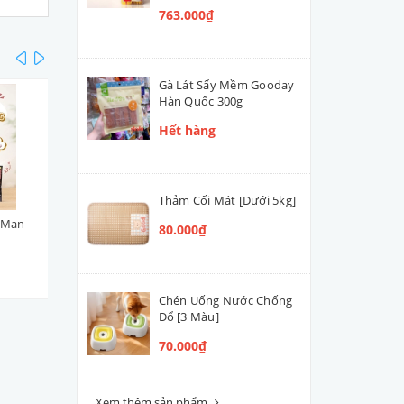
763.000₫
prev
next
Gà Lát Sấy Mềm Gooday
Hàn Quốc 300g
Hết hàng
Thảm Cối Mát [Dưới 5kg]
yMan
Viên Topping Bò Phô Mai
Viên Topping Gà Phô Mai
80.000₫
DoggyMan 100g
DoggyMan 100g
45.000₫
45.000₫
Chén Uống Nước Chống
Đổ [3 Màu]
70.000₫
Xem thêm sản phẩm