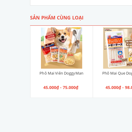
SẢN PHẨM CÙNG LOẠI
ANIN URINARY
Phô Mai Viên DoggyMan
Phô Mai Que D
n điều trị Sỏi
 100g
00₫
45.000₫ - 75.000₫
45.000₫ - 98