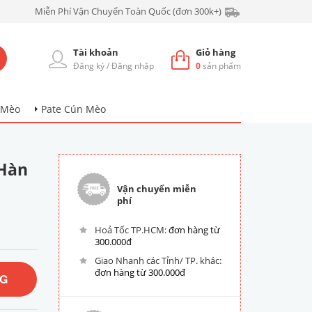
Miễn Phí Vận Chuyển Toàn Quốc (đơn 300k+)
Tài khoản
Giỏ hàng
Đăng ký
/
Đăng nhập
0
sản phẩm
 Mèo
Pate Cún Mèo
 Hàn
Vận chuyển miễn
phí
Hoả Tốc TP.HCM:
đơn hàng từ
300.000đ
Giao Nhanh các Tỉnh/ TP. khác:
đơn hàng từ 300.000đ
NG