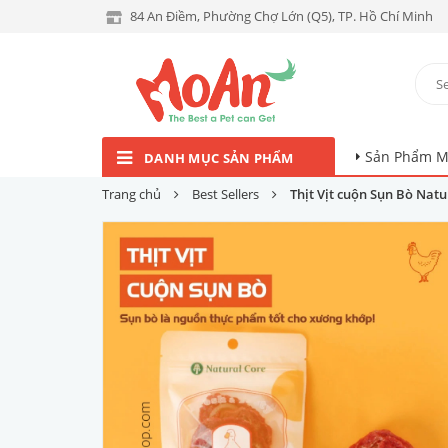
84 An Điềm, Phường Chợ Lớn (Q5), TP. Hồ Chí Minh
Sản Phẩm M
DANH MỤC SẢN PHẨM
Trang chủ
Best Sellers
Thịt Vịt cuộn Sụn Bò Nat