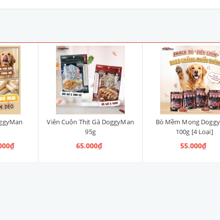
oggyMan
Viên Cuộn Thịt Gà DoggyMan
Bò Mềm Mọng Dogg
95g
100g [4 Loại]
.000₫
65.000₫
55.000₫