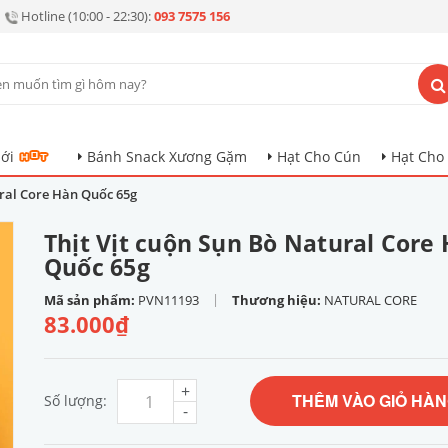
Hotline (10:00 - 22:30):
093 7575 156
ới
Bánh Snack Xương Gặm
Hạt Cho Cún
Hạt Cho
ural Core Hàn Quốc 65g
Thịt Vịt cuộn Sụn Bò Natural Core
Quốc 65g
|
Mã sản phẩm:
PVN11193
Thương hiệu:
NATURAL CORE
83.000₫
+
THÊM VÀO GIỎ HÀ
Số lượng:
-