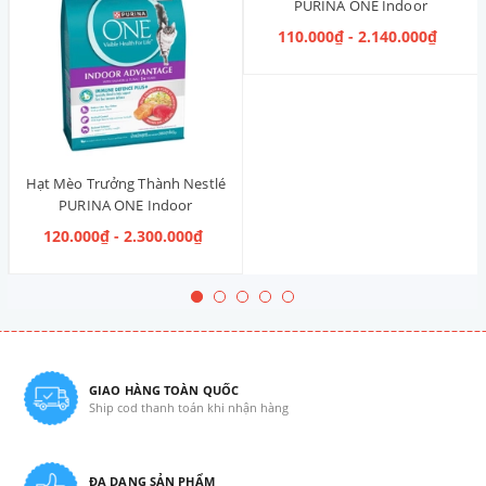
PURINA ONE Indoor
Advantage [Vị Gà]
110.000₫ - 2.140.000₫
Hạt Mèo Trưởng Thành Nestlé
PURINA ONE Indoor
Advantage Salmon & Tuna [Vị
120.000₫ - 2.300.000₫
Cá Hồi & Cá Ngừ]
GIAO HÀNG TOÀN QUỐC
Ship cod thanh toán khi nhận hàng
ĐA DẠNG SẢN PHẨM