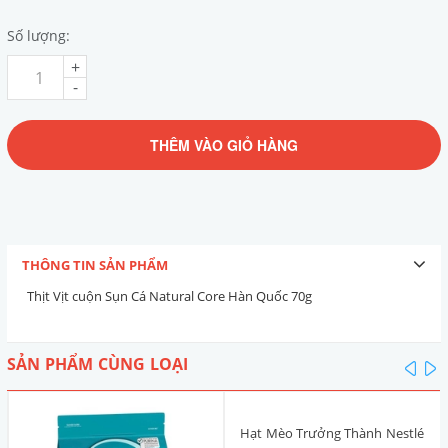
Số lượng:
+
-
THÊM VÀO GIỎ HÀNG
THÔNG TIN SẢN PHẨM
Thịt Vịt cuộn Sụn Cá Natural Core Hàn Quốc 70g
SẢN PHẨM CÙNG LOẠI
pre
n
Hạt Mèo Trưởng Thành Nestlé