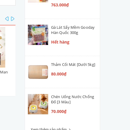
763.000₫
prev
next
Gà Lát Sấy Mềm Gooday
Hàn Quốc 300g
Hết hàng
Thảm Cối Mát [Dưới 5kg]
yMan
Viên Topping Bò Phô Mai
Viên Topping Gà Phô Mai
80.000₫
DoggyMan 100g
DoggyMan 100g
45.000₫
45.000₫
Chén Uống Nước Chống
Đổ [3 Màu]
70.000₫
Xem thêm sản phẩm