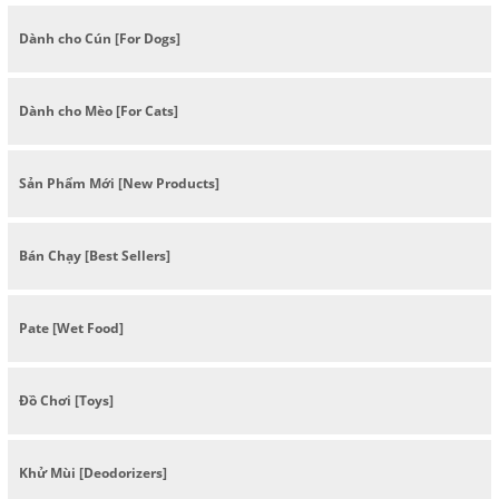
Dành cho Cún [For Dogs]
Dành cho Mèo [For Cats]
Sản Phẩm Mới [New Products]
Bán Chạy [Best Sellers]
Pate [Wet Food]
Đồ Chơi [Toys]
Khử Mùi [Deodorizers]