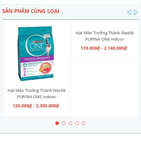
SẢN PHẨM CÙNG LOẠI
pre
n
Hạt Mèo Trưởng Thành Nestlé
PURINA ONE Indoor
Advantage [Vị Gà]
110.000₫ - 2.140.000₫
Hạt Mèo Trưởng Thành Nestlé
PURINA ONE Indoor
Advantage Salmon & Tuna [Vị
120.000₫ - 2.300.000₫
Cá Hồi & Cá Ngừ]