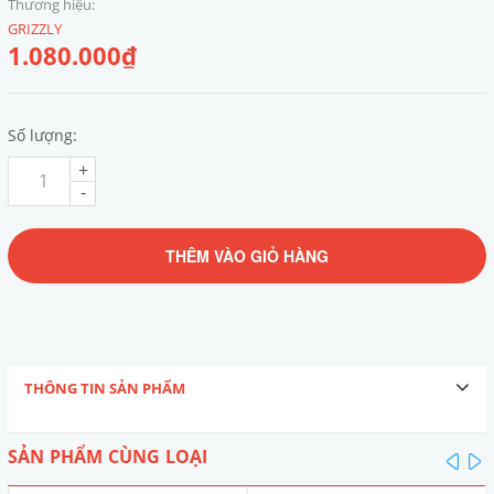
Thương hiệu:
GRIZZLY
1.080.000₫
Số lượng:
+
-
THÊM VÀO GIỎ HÀNG
THÔNG TIN SẢN PHẨM
SẢN PHẨM CÙNG LOẠI
pre
n