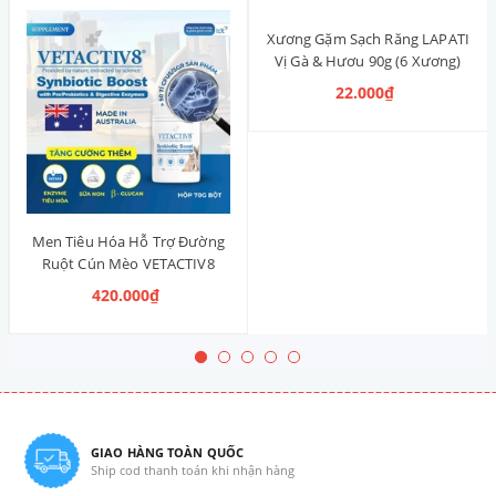
Xương Gặm Sạch Răng LAPATI
Vị Gà & Hươu 90g (6 Xương)
22.000₫
Men Tiêu Hóa Hỗ Trợ Đường
Ruột Cún Mèo VETACTIV8
Synbiotic Boost Úc 70g
420.000₫
GIAO HÀNG TOÀN QUỐC
Ship cod thanh toán khi nhận hàng