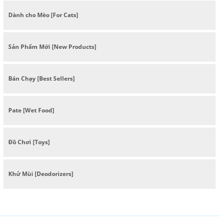
Dành cho Mèo [For Cats]
Sản Phẩm Mới [New Products]
Bán Chạy [Best Sellers]
Pate [Wet Food]
Đồ Chơi [Toys]
Khử Mùi [Deodorizers]