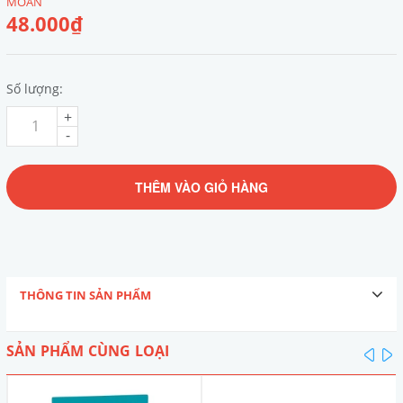
MOAN
48.000₫
Số lượng:
+
-
THÊM VÀO GIỎ HÀNG
THÔNG TIN SẢN PHẨM
SẢN PHẨM CÙNG LOẠI
pre
n