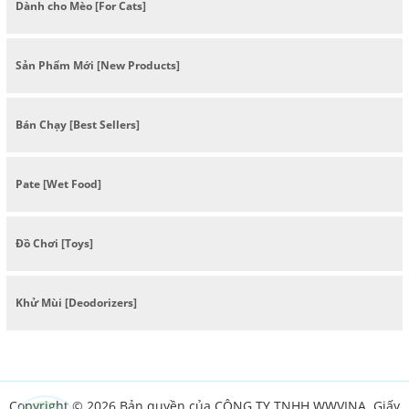
Dành cho Mèo [For Cats]
Sản Phẩm Mới [New Products]
Bán Chạy [Best Sellers]
Pate [Wet Food]
Đồ Chơi [Toys]
Khử Mùi [Deodorizers]
Copyright © 2026 Bản quyền của CÔNG TY TNHH WWVINA. Giấy