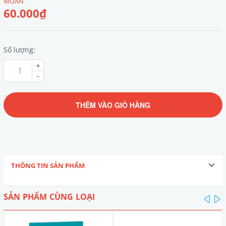
MOAN
60.000₫
Số lượng:
+
-
THÊM VÀO GIỎ HÀNG
THÔNG TIN SẢN PHẨM
SẢN PHẨM CÙNG LOẠI
pre
n