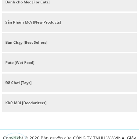
Dành cho Mèo [For Cats]
Sản Phẩm Mới [New Products]
Bán Chạy [Best Sellers]
Pate [Wet Food]
Đồ Chơi [Toys]
Khử Mùi [Deodorizers]
Copyright © 2026 Bản quyền của CÔNG TY TNHH WWVINA. Giấy