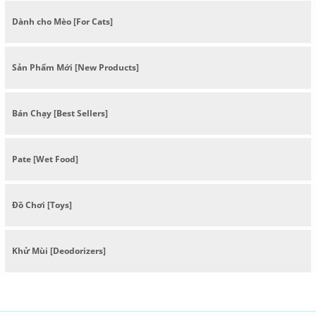
Dành cho Mèo [For Cats]
Sản Phẩm Mới [New Products]
Bán Chạy [Best Sellers]
Pate [Wet Food]
Đồ Chơi [Toys]
Khử Mùi [Deodorizers]