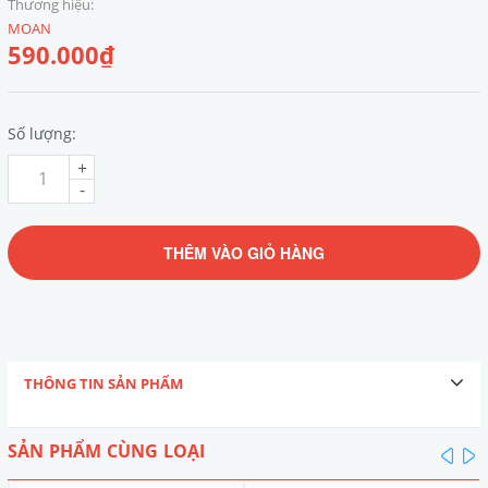
Thương hiệu:
MOAN
590.000₫
Số lượng:
+
-
THÊM VÀO GIỎ HÀNG
THÔNG TIN SẢN PHẨM
SẢN PHẨM CÙNG LOẠI
pre
n