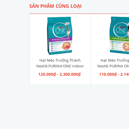
SẢN PHẨM CÙNG LOẠI
Liền Quần Dưa
Hạt Mèo Trưởng Thành
Hạt Mèo Trưởn
ize 4XL] 2kg -
Nestlé PURINA ONE Indoor
Nestlé PURINA ON
kg
Advantage Salmon & Tuna [Vị
Advantage [V
 100.000₫
120.000₫ - 2.300.000₫
110.000₫ - 2.1
Cá Hồi & Cá Ngừ]