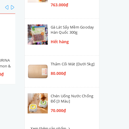
763.000₫
prev
next
Gà Lát Sấy Mềm Gooday
Hàn Quốc 300g
Hết hàng
URINA
Hạt Mèo Con Nestlé PURINA
Men Tiêu Hóa Hỗ Trợ Đườ
Thảm Cối Mát [Dưới 5kg]
lmon &
ONE Healthy Kitten [Vị Gà]
Ruột Cún Mèo VETACTIV
 Ngừ]
Synbiotic Boost Úc 70g
80.000₫
0₫
109.000₫ - 300.000₫
420.000₫
Chén Uống Nước Chống
Đổ [3 Màu]
70.000₫
Xem thêm sản phẩm