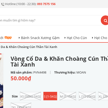
Hotline (10:00 - 22:30):
093 7575 156
ới
Bánh Snack Xương Gặm
Hạt Cho Cún
Hạt Cho
 Da & Khăn Choàng Cún Thần Tài Xanh
Vòng Cổ Da & Khăn Choàng Cún T
Tài Xanh
|
Mã sản phẩm:
PVN4498
Thương hiệu:
MOAN
50.000₫
Size
XS [500G-1KG]
S [1-5KG]
M [5-15KG]
L [15-25KG]
XL [25
2XL [35-45KG]