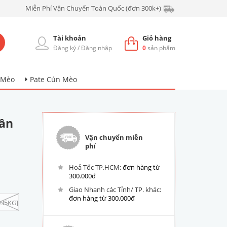
Miễn Phí Vận Chuyển Toàn Quốc (đơn 300k+)
Tài khoản
Giỏ hàng
Đăng ký
/
Đăng nhập
0
sản phẩm
 Mèo
Pate Cún Mèo
hần
Vận chuyển miễn
phí
Hoả Tốc TP.HCM:
đơn hàng từ
300.000đ
Giao Nhanh các Tỉnh/ TP. khác:
đơn hàng từ 300.000đ
-35KG]