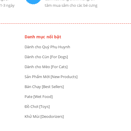
 1-3 ngày
tâm mua sắm cho các bé cưng
Danh mục nổi bật
Dành cho Quý Phụ Huynh
Dành cho Cún [For Dogs]
Dành cho Mèo [For Cats]
Sản Phẩm Mới [New Products]
Bán Chạy [Best Sellers]
Pate [Wet Food]
Đồ Chơi [Toys]
Khử Mùi [Deodorizers]