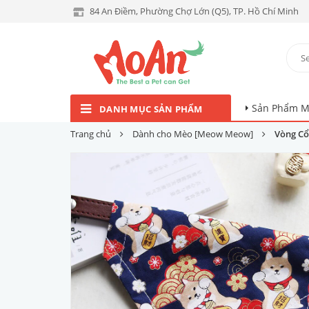
84 An Điềm, Phường Chợ Lớn (Q5), TP. Hồ Chí Minh
Sản Phẩm M
DANH MỤC SẢN PHẨM
Trang chủ
Dành cho Mèo [Meow Meow]
Vòng Cổ