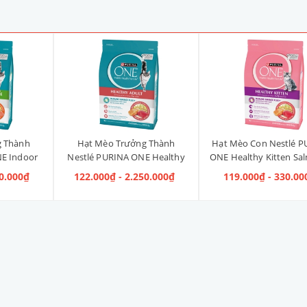
g Thành
Hạt Mèo Trưởng Thành
Hạt Mèo Con Nestlé P
E Indoor
Nestlé PURINA ONE Healthy
ONE Healthy Kitten Sa
ị Gà]
Adult Salmon & Tuna [Vị Cá
Tuna [Vị Cá Hồi & Cá
40.000₫
122.000₫ - 2.250.000₫
119.000₫ - 330.00
Hồi & Cá Ngừ]