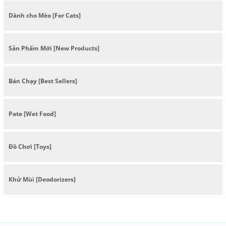
Dành cho Mèo [For Cats]
Sản Phẩm Mới [New Products]
Bán Chạy [Best Sellers]
Pate [Wet Food]
Đồ Chơi [Toys]
Khử Mùi [Deodorizers]