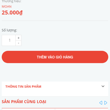
Thương hiệu:
MOAN
25.000₫
Số lượng:
+
-
THÊM VÀO GIỎ HÀNG
THÔNG TIN SẢN PHẨM
SẢN PHẨM CÙNG LOẠI
pre
n