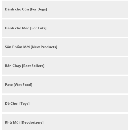
Dành cho Cún [For Dogs]
Dành cho Mèo [For Cats]
Sản Phẩm Mới [New Products]
Bán Chạy [Best Sellers]
Pate [Wet Food]
Đồ Chơi [Toys]
Khử Mùi [Deodorizers]