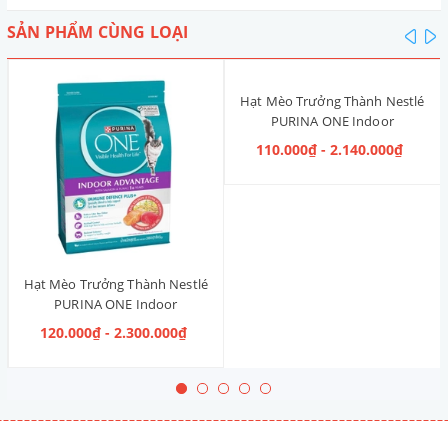
SẢN PHẨM CÙNG LOẠI
pre
n
Hạt Mèo Trưởng Thành Nestlé
PURINA ONE Indoor
Advantage [Vị Gà]
110.000₫ - 2.140.000₫
Hạt Mèo Trưởng Thành Nestlé
PURINA ONE Indoor
Advantage Salmon & Tuna [Vị
120.000₫ - 2.300.000₫
Cá Hồi & Cá Ngừ]