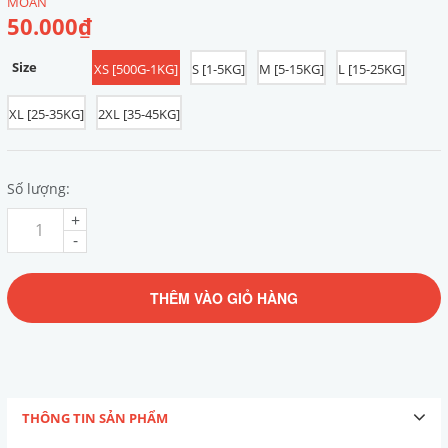
MOAN
50.000₫
Size
XS [500G-1KG]
S [1-5KG]
M [5-15KG]
L [15-25KG]
XL [25-35KG]
2XL [35-45KG]
Số lượng:
+
-
THÊM VÀO GIỎ HÀNG
THÔNG TIN SẢN PHẨM