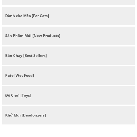
Dành cho Mèo [For Cats]
Sản Phẩm Mới [New Products]
Bán Chạy [Best Sellers]
Pate [Wet Food]
Đồ Chơi [Toys]
Khử Mùi [Deodorizers]