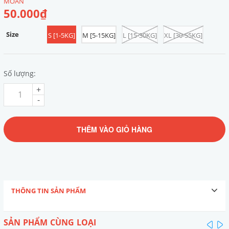
MOAN
50.000₫
Size
S [1-5KG]
M [5-15KG]
L [15-30KG]
XL [30-55KG]
Số lượng:
+
-
THÊM VÀO GIỎ HÀNG
THÔNG TIN SẢN PHẨM
SẢN PHẨM CÙNG LOẠI
pre
n