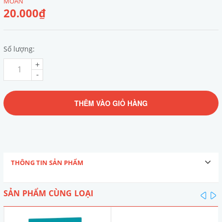
MOAN
20.000₫
Số lượng:
+
-
THÊM VÀO GIỎ HÀNG
THÔNG TIN SẢN PHẨM
SẢN PHẨM CÙNG LOẠI
pre
n