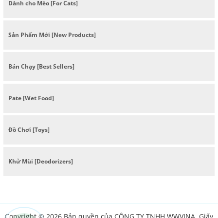
Dành cho Mèo [For Cats]
Sản Phẩm Mới [New Products]
Bán Chạy [Best Sellers]
Pate [Wet Food]
Đồ Chơi [Toys]
Khử Mùi [Deodorizers]
Copyright © 2026 Bản quyền của CÔNG TY TNHH WWVINA. Giấy