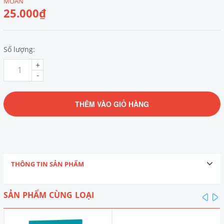
MOAN
25.000₫
Số lượng:
+
-
THÊM VÀO GIỎ HÀNG
THÔNG TIN SẢN PHẨM
SẢN PHẨM CÙNG LOẠI
pre
n