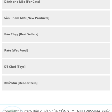
Dành cho Mèo [For Cats]
Sản Phẩm Mới [New Products]
Bán Chạy [Best Sellers]
Pate [Wet Food]
Đồ Chơi [Toys]
Khử Mùi [Deodorizers]
Copyright © 2026 Bản quyền của CÔNG TY TNHH WWVINA. Giấy