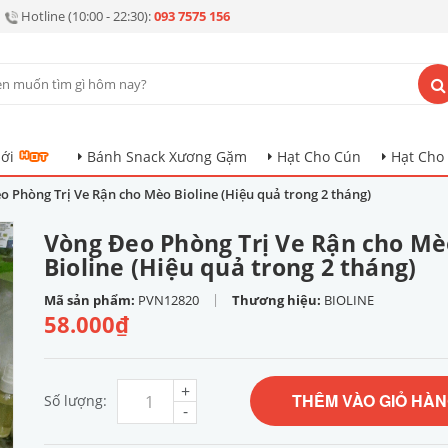
Hotline (10:00 - 22:30):
093 7575 156
ới
Bánh Snack Xương Gặm
Hạt Cho Cún
Hạt Cho
o Phòng Trị Ve Rận cho Mèo Bioline (Hiệu quả trong 2 tháng)
Vòng Đeo Phòng Trị Ve Rận cho Mè
Bioline (Hiệu quả trong 2 tháng)
|
Mã sản phẩm:
PVN12820
Thương hiệu:
BIOLINE
58.000₫
+
THÊM VÀO GIỎ HÀ
Số lượng:
-