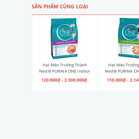
SẢN PHẨM CÙNG LOẠI
Liền Quần Dưa
Hạt Mèo Trưởng Thành
Hạt Mèo Trưởn
ize 4XL] 2kg -
Nestlé PURINA ONE Indoor
Nestlé PURINA ON
kg
Advantage Salmon & Tuna [Vị
Advantage [V
 100.000₫
120.000₫ - 2.300.000₫
110.000₫ - 2.1
Cá Hồi & Cá Ngừ]