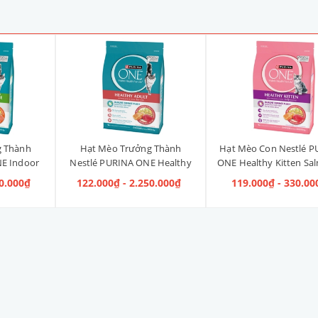
g Thành
Hạt Mèo Trưởng Thành
Hạt Mèo Con Nestlé P
E Indoor
Nestlé PURINA ONE Healthy
ONE Healthy Kitten Sa
ị Gà]
Adult Salmon & Tuna [Vị Cá
Tuna [Vị Cá Hồi & Cá
40.000₫
122.000₫ - 2.250.000₫
119.000₫ - 330.00
Hồi & Cá Ngừ]