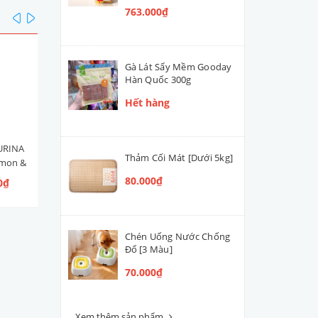
763.000₫
prev
next
Gà Lát Sấy Mềm Gooday
Hàn Quốc 300g
Hết hàng
URINA
Hạt Mèo Con Nestlé PURINA
Men Tiêu Hóa Hỗ Trợ Đườ
Thảm Cối Mát [Dưới 5kg]
lmon &
ONE Healthy Kitten [Vị Gà]
Ruột Cún Mèo VETACTIV
 Ngừ]
Synbiotic Boost Úc 70g
80.000₫
0₫
109.000₫ - 300.000₫
420.000₫
Chén Uống Nước Chống
Đổ [3 Màu]
70.000₫
Xem thêm sản phẩm