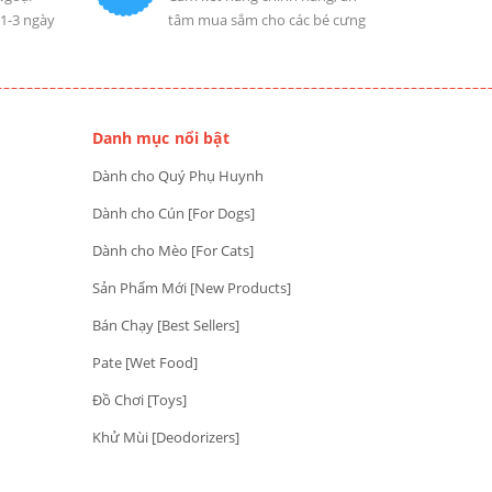
 1-3 ngày
tâm mua sắm cho các bé cưng
Danh mục nổi bật
Dành cho Quý Phụ Huynh
Dành cho Cún [For Dogs]
Dành cho Mèo [For Cats]
Sản Phẩm Mới [New Products]
Bán Chạy [Best Sellers]
Pate [Wet Food]
Đồ Chơi [Toys]
Khử Mùi [Deodorizers]