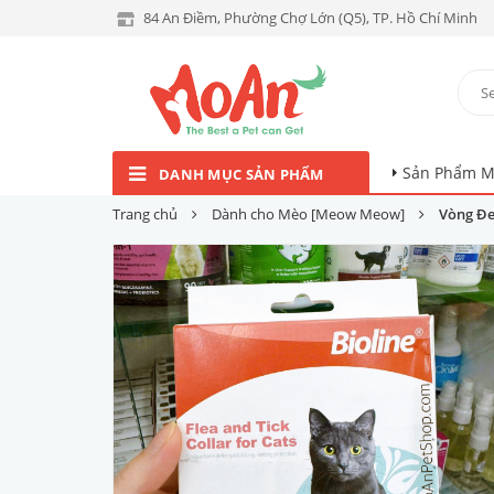
84 An Điềm, Phường Chợ Lớn (Q5), TP. Hồ Chí Minh
Sản Phẩm M
DANH MỤC SẢN PHẨM
Trang chủ
Dành cho Mèo [Meow Meow]
Vòng Đe