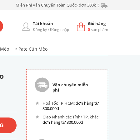
Miễn Phí Vận Chuyển Toàn Quốc (đơn 300k+)
Tài khoản
Giỏ hàng
Đăng ký
/
Đăng nhập
0
sản phẩm
 Mèo
Pate Cún Mèo
o
Vận chuyển miễn
phí
Hoả Tốc TP.HCM:
đơn hàng từ
300.000đ
Giao Nhanh các Tỉnh/ TP. khác:
đơn hàng từ 300.000đ
NG